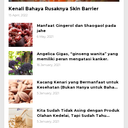
Kenali Bahaya Rusaknya Skin Barrier
15 April, 2022
Manfaat Gingerol dan Shaogaol pada
jahe
6 May, 2021
Angelica Gigas, “ginseng wanita” yang
memiliki peran mengatasi kanker.
16 January, 2021
Kacang Kenari yang Bermanfaat untuk
Kesehatan (Bukan Hanya untuk Bahan
Kue)
5 January, 2021
Kita Sudah Tidak Asing dengan Produk
Olahan Kedelai, Tapi Sudah Tahu
Manfaatnya untuk Kesehatan?
5 January, 2021