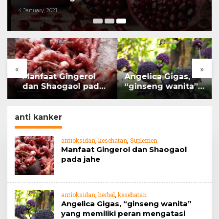
4 January, 2021
«
»
Manfaat Gingerol
Angelica Gigas,
dan Shaogaol pada
“ginseng wanita”
jahe
yang memiliki peran
mengatasi kanker.
anti kanker
antioksidan
,
kesehatan
,
Suplemen
Manfaat Gingerol dan Shaogaol
pada jahe
antioksidan
,
herbal
,
kesehatan
Angelica Gigas, “ginseng wanita”
yang memiliki peran mengatasi