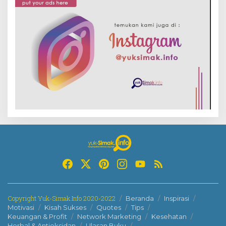
Copyright Yuk-Simak.Info 2020-2022
Beranda
Inspirasi
Motivasi
Kisah Sukses
Quotes
Tips
Keuangan & Profit
Network Marketing
Kesehatan
Herbal & Antioksidan
Ulasan Buku