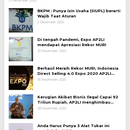
21 December, 2020
BKPM : Punya Izin Usaha (SIUPL) berarti
Wajib Taat Aturan
2 December, 2020
Di tengah Pandemi, Expo AP2LI
mendapat Apresiasi Rekor MURI
30 November, 2020
Berhasil Meraih Rekor MURI, Indonesia
Direct Selling 4.0 Expo 2020 AP2LI
berakhir sangat memuaskan
30 November, 2020
Kerugian Akibat Bisnis Ilegal Capai 92
Triliun Rupiah, AP2LI menghimbau
masyarakat Waspada.
28 November, 2020
Anda Harus Punya 3 Alat Tukar ini