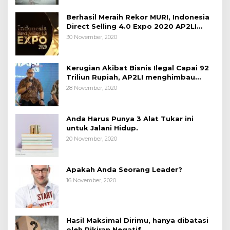
Berhasil Meraih Rekor MURI, Indonesia
Direct Selling 4.0 Expo 2020 AP2LI
berakhir sangat memuaskan
30 November, 2020
Kerugian Akibat Bisnis Ilegal Capai 92
Triliun Rupiah, AP2LI menghimbau
masyarakat Waspada.
28 November, 2020
Anda Harus Punya 3 Alat Tukar ini
untuk Jalani Hidup.
20 November, 2020
Apakah Anda Seorang Leader?
16 November, 2020
Hasil Maksimal Dirimu, hanya dibatasi
oleh Pikiran Negatif.