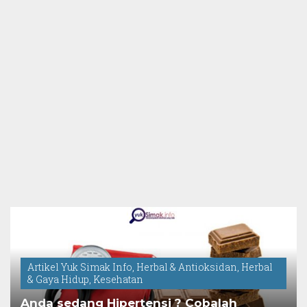
Artikel Yuk Simak Info
,
Herbal & Antioksidan
,
Herbal
& Gaya Hidup
,
Kesehatan
Anda sedang Hipertensi ? Cobalah