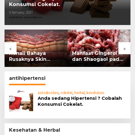
Konsumsi Cokelat.
5 January, 2021
«
»
Kenali Bahaya
Manfaat Gingerol
Rusaknya Skin
dan Shaogaol pada
Barrier
jahe
antihipertensi
antioksidan
,
cokelat
,
herbal
,
kesehatan
Anda sedang Hipertensi ? Cobalah
Konsumsi Cokelat.
Kesehatan & Herbal