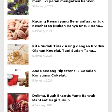
memiliki peran mengatasi kanker.
16 January, 2021
Kacang Kenari yang Bermanfaat untuk
Kesehatan (Bukan Hanya untuk Bahan
Kue)
5 January, 2021
Kita Sudah Tidak Asing dengan Produk
Olahan Kedelai, Tapi Sudah Tahu
Manfaatnya untuk Kesehatan?
5 January, 2021
Anda sedang Hipertensi ? Cobalah
Konsumsi Cokelat.
5 January, 2021
Delima, Buah Eksotis Yang Banyak
Manfaat bagi Tubuh
4 January, 2021