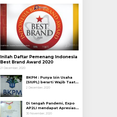
Inilah Daftar Pemenang Indonesia
Best Brand Award 2020
21 December, 2020
BKPM : Punya Izin Usaha
(SIUPL) berarti Wajib Taat
Aturan
2 December, 2020
Di tengah Pandemi, Expo
AP2LI mendapat Apresiasi
Rekor MURI
30 November, 2020