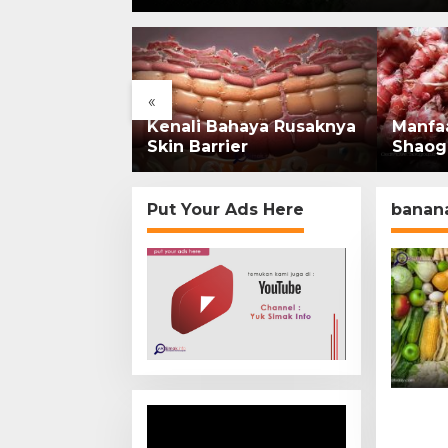
«
rsejarah:
Kenali Bahaya Rusaknya
Manfa
onesia Kini
Skin Barrier
Shaog
mi di
Put Your Ads Here
banan
Video
Player