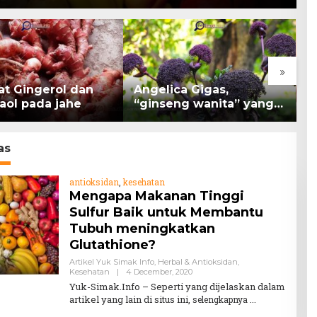
»
at Gingerol dan
Angelica Gigas,
K
aol pada jahe
“ginseng wanita” yang
B
memiliki peran
K
mengatasi kanker.
H
as
antioksidan
,
kesehatan
Mengapa Makanan Tinggi
Sulfur Baik untuk Membantu
Tubuh meningkatkan
Glutathione?
Artikel Yuk Simak Info
,
Herbal & Antioksidan
,
By
Kesehatan
|
4 December, 2020
Teddy
Yuk-Simak.Info – Seperti yang dijelaskan dalam
August
artikel yang lain di situs ini,
selengkapnya