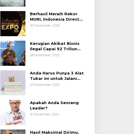
Berhasil Meraih Rekor
MURI, Indonesia Direct
Selling 4.0 Expo 2020
30 November, 2020
AP2LI berakhir sangat
memuaskan
Kerugian Akibat Bisnis
Ilegal Capai 92 Triliun
Rupiah, AP2LI menghimbau
28 November, 2020
masyarakat Waspada.
Anda Harus Punya 3 Alat
Tukar ini untuk Jalani
Hidup.
20 November, 2020
Apakah Anda Seorang
Leader?
16 November, 2020
Hasil Maksimal Dirimu,