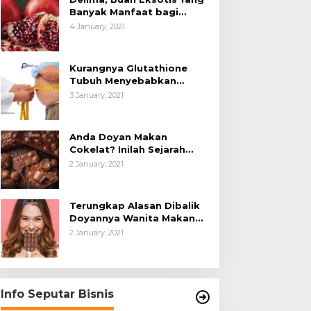
Banyak Manfaat bagi
Tubuh
4 January, 2021
Kurangnya Glutathione
Tubuh Menyebabkan
Obesitas
3 January, 2021
Anda Doyan Makan
Cokelat? Inilah Sejarah
Awalnya Cokelat di Dunia
2 January, 2021
Terungkap Alasan Dibalik
Doyannya Wanita Makan
Cokelat
2 January, 2021
Info Seputar Bisnis