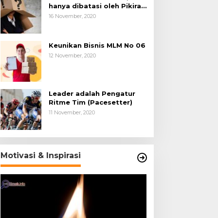
hanya dibatasi oleh Pikiran
Negatif.
16 November, 2020
Keunikan Bisnis MLM No 06
12 November, 2020
Leader adalah Pengatur
Ritme Tim (Pacesetter)
11 November, 2020
Motivasi & Inspirasi