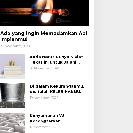
Ada yang Ingin Memadamkan Api
Impianmu!
20 November, 2020
Anda Harus Punya 3 Alat
Tukar ini untuk Jalani
Hidup.
20 November, 2020
Di dalam Kekuranganmu,
disitulah KELEBIHANMU.
19 November, 2020
Kenyamanan VS
Kesengsaraan.
17 November, 2020