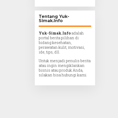
Tentang Yuk-
Simak.Info
Yuk-Simak.Info
adalah
portal berita pilihan di
bidang kesehatan,
perawatan kulit, motivasi,
ide, tips, dll.
Untuk menjadi penulis berita
atau ingin mengiklankan
bisnis atau produk Anda,
silakan bisa hubungi kami.