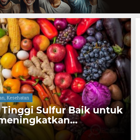
dan
,
Kesehatan
inggi Sulfur Baik untuk
meningkatkan