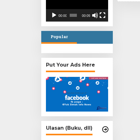
00:00
00:09
Popular
Put Your Ads Here
Ulasan (Buku, dll)