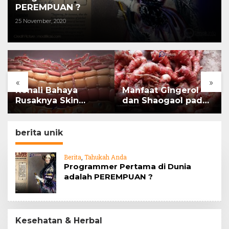
PEREMPUAN ?
25 November, 2020
«
»
Kenali Bahaya
Manfaat Gingerol
Rusaknya Skin
dan Shaogaol pada
Barrier
jahe
berita unik
Berita
,
Tahukah Anda
Programmer Pertama di Dunia
adalah PEREMPUAN ?
Kesehatan & Herbal