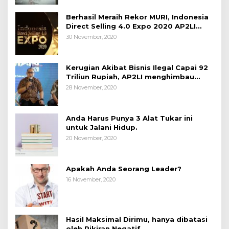
Berhasil Meraih Rekor MURI, Indonesia
Direct Selling 4.0 Expo 2020 AP2LI
berakhir sangat memuaskan
30 November, 2020
Kerugian Akibat Bisnis Ilegal Capai 92
Triliun Rupiah, AP2LI menghimbau
masyarakat Waspada.
28 November, 2020
Anda Harus Punya 3 Alat Tukar ini
untuk Jalani Hidup.
20 November, 2020
Apakah Anda Seorang Leader?
16 November, 2020
Hasil Maksimal Dirimu, hanya dibatasi
oleh Pikiran Negatif.