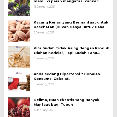
memiliki peran mengatasi kanker.
16 January, 2021
Kacang Kenari yang Bermanfaat untuk
Kesehatan (Bukan Hanya untuk Bahan
Kue)
5 January, 2021
Kita Sudah Tidak Asing dengan Produk
Olahan Kedelai, Tapi Sudah Tahu
Manfaatnya untuk Kesehatan?
5 January, 2021
Anda sedang Hipertensi ? Cobalah
Konsumsi Cokelat.
5 January, 2021
Delima, Buah Eksotis Yang Banyak
Manfaat bagi Tubuh
4 January, 2021