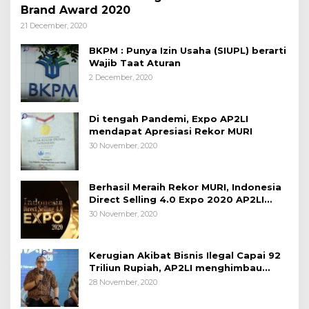
Brand Award 2020
21 December, 2020
BKPM : Punya Izin Usaha (SIUPL) berarti
Wajib Taat Aturan
2 December, 2020
Di tengah Pandemi, Expo AP2LI
mendapat Apresiasi Rekor MURI
30 November, 2020
Berhasil Meraih Rekor MURI, Indonesia
Direct Selling 4.0 Expo 2020 AP2LI
berakhir sangat memuaskan
30 November, 2020
Kerugian Akibat Bisnis Ilegal Capai 92
Triliun Rupiah, AP2LI menghimbau
masyarakat Waspada.
28 November, 2020