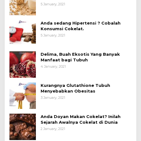
Manfaatnya untuk Kesehatan?
5 January, 2021
Anda sedang Hipertensi ? Cobalah
Konsumsi Cokelat.
5 January, 2021
Delima, Buah Eksotis Yang Banyak
Manfaat bagi Tubuh
4 January, 2021
Kurangnya Glutathione Tubuh
Menyebabkan Obesitas
3 January, 2021
Anda Doyan Makan Cokelat? Inilah
Sejarah Awalnya Cokelat di Dunia
2 January, 2021