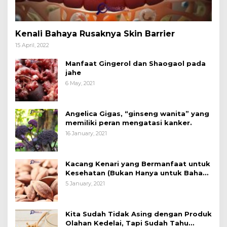
Kenali Bahaya Rusaknya Skin Barrier
15 April, 2022
Manfaat Gingerol dan Shaogaol pada
jahe
6 May, 2021
Angelica Gigas, “ginseng wanita” yang
memiliki peran mengatasi kanker.
16 January, 2021
Kacang Kenari yang Bermanfaat untuk
Kesehatan (Bukan Hanya untuk Bahan
Kue)
5 January, 2021
Kita Sudah Tidak Asing dengan Produk
Olahan Kedelai, Tapi Sudah Tahu