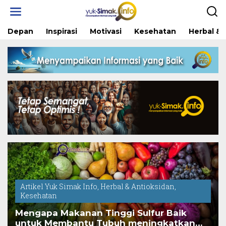
Skip
to
content
Depan
Inspirasi
Motivasi
Kesehatan
Herbal & 
Artikel Yuk Simak Info
,
Herbal & Antioksidan
,
Kesehatan
Mengapa Makanan Tinggi Sulfur Baik
untuk Membantu Tubuh meningkatkan