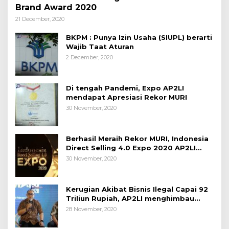
Brand Award 2020
21 December, 2020
BKPM : Punya Izin Usaha (SIUPL) berarti
Wajib Taat Aturan
2 December, 2020
Di tengah Pandemi, Expo AP2LI
mendapat Apresiasi Rekor MURI
30 November, 2020
Berhasil Meraih Rekor MURI, Indonesia
Direct Selling 4.0 Expo 2020 AP2LI
berakhir sangat memuaskan
30 November, 2020
Kerugian Akibat Bisnis Ilegal Capai 92
Triliun Rupiah, AP2LI menghimbau
masyarakat Waspada.
28 November, 2020