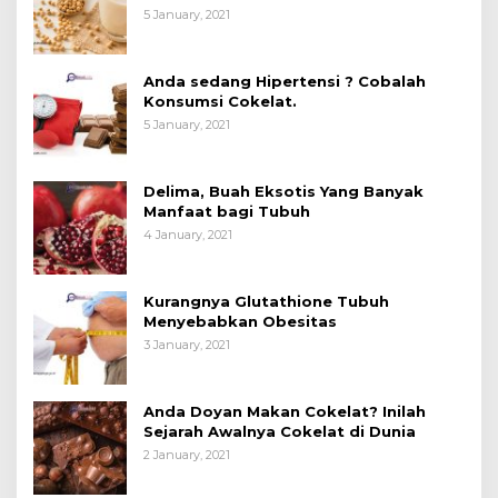
Manfaatnya untuk Kesehatan?
5 January, 2021
Anda sedang Hipertensi ? Cobalah
Konsumsi Cokelat.
5 January, 2021
Delima, Buah Eksotis Yang Banyak
Manfaat bagi Tubuh
4 January, 2021
Kurangnya Glutathione Tubuh
Menyebabkan Obesitas
3 January, 2021
Anda Doyan Makan Cokelat? Inilah
Sejarah Awalnya Cokelat di Dunia
2 January, 2021