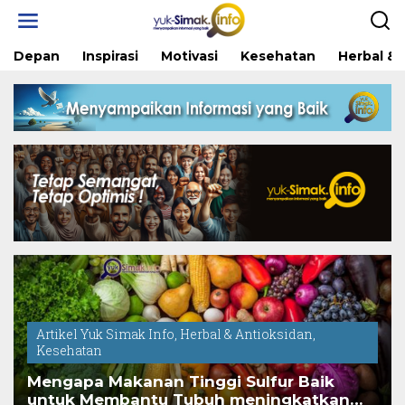
Skip
to
content
Depan
Inspirasi
Motivasi
Kesehatan
Herbal & 
Artikel Yuk Simak Info
,
Herbal & Antioksidan
,
Kesehatan
Mengapa Makanan Tinggi Sulfur Baik
untuk Membantu Tubuh meningkatkan