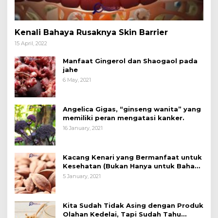
Kenali Bahaya Rusaknya Skin Barrier
15 April, 2022
Manfaat Gingerol dan Shaogaol pada
jahe
6 May, 2021
Angelica Gigas, “ginseng wanita” yang
memiliki peran mengatasi kanker.
16 January, 2021
Kacang Kenari yang Bermanfaat untuk
Kesehatan (Bukan Hanya untuk Bahan
Kue)
5 January, 2021
Kita Sudah Tidak Asing dengan Produk
Olahan Kedelai, Tapi Sudah Tahu