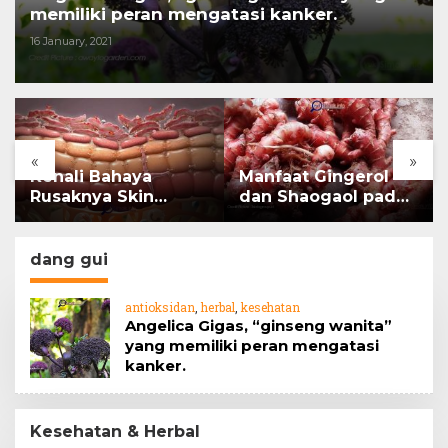
memiliki peran mengatasi kanker.
16 January, 2021
«
»
Kenali Bahaya
Manfaat Gingerol
Rusaknya Skin
dan Shaogaol pada
Barrier
jahe
dang gui
antioksidan
,
herbal
,
kesehatan
Angelica Gigas, “ginseng wanita”
yang memiliki peran mengatasi
kanker.
Kesehatan & Herbal