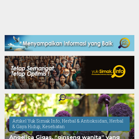
Artikel Yuk Simak Info
,
Herbal & Antioksidan
,
Herbal
& Gaya Hidup
,
Kesehatan
Angelica Gigas, “ginseng wanita” yang