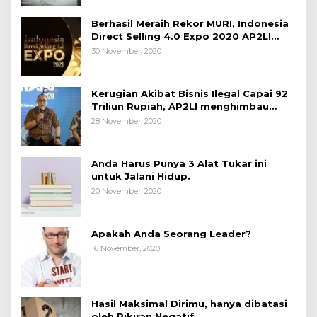
Berhasil Meraih Rekor MURI, Indonesia
Direct Selling 4.0 Expo 2020 AP2LI
berakhir sangat memuaskan
30 November, 2020
Kerugian Akibat Bisnis Ilegal Capai 92
Triliun Rupiah, AP2LI menghimbau
masyarakat Waspada.
28 November, 2020
Anda Harus Punya 3 Alat Tukar ini
untuk Jalani Hidup.
20 November, 2020
Apakah Anda Seorang Leader?
16 November, 2020
Hasil Maksimal Dirimu, hanya dibatasi
oleh Pikiran Negatif.