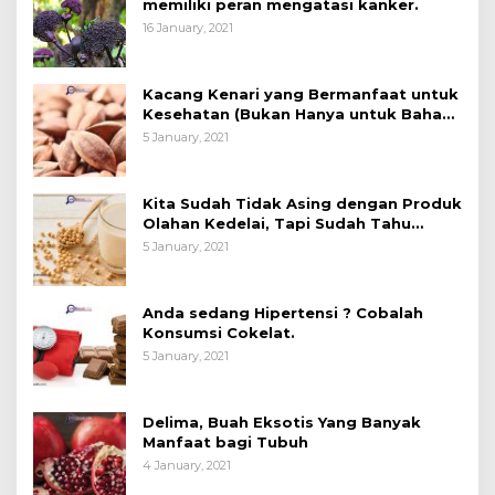
memiliki peran mengatasi kanker.
16 January, 2021
Kacang Kenari yang Bermanfaat untuk
Kesehatan (Bukan Hanya untuk Bahan
Kue)
5 January, 2021
Kita Sudah Tidak Asing dengan Produk
Olahan Kedelai, Tapi Sudah Tahu
Manfaatnya untuk Kesehatan?
5 January, 2021
Anda sedang Hipertensi ? Cobalah
Konsumsi Cokelat.
5 January, 2021
Delima, Buah Eksotis Yang Banyak
Manfaat bagi Tubuh
4 January, 2021