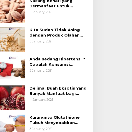
Kacang Kenari yang
esehatan (Bukan
Kedelai, Tapi Sudah
Bermanfaat untuk
anya untuk Bahan Kue)
Tahu Manfaatnya untuk
Kesehatan (Bukan Hanya
5 January, 2021
untuk Bahan Kue)
Kesehatan?
Kita Sudah Tidak Asing
dengan Produk Olahan
Kedelai, Tapi Sudah Tahu
5 January, 2021
Manfaatnya untuk
Kesehatan?
Anda sedang Hipertensi ?
Cobalah Konsumsi
Cokelat.
5 January, 2021
Delima, Buah Eksotis Yang
Banyak Manfaat bagi
Tubuh
4 January, 2021
Kurangnya Glutathione
Tubuh Menyebabkan
Obesitas
3 January, 2021