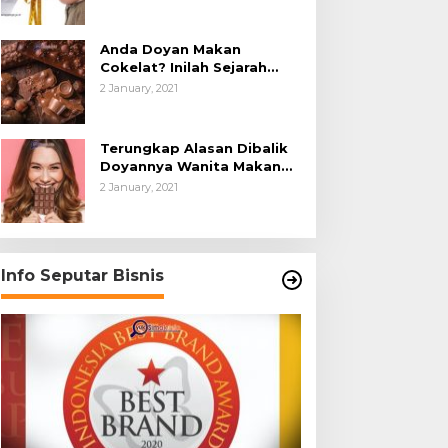
Anda Doyan Makan
Cokelat? Inilah Sejarah
Awalnya Cokelat di Dunia
2 January, 2021
Terungkap Alasan Dibalik
Doyannya Wanita Makan
Cokelat
2 January, 2021
Info Seputar Bisnis