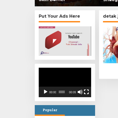
mi di
Put Your Ads Here
detak 
Video
Player
00:00
00:09
Popular