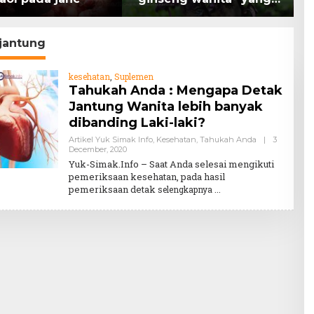
memiliki peran
K
mengatasi kanker.
H
jantung
kesehatan
,
Suplemen
Tahukah Anda : Mengapa Detak
Jantung Wanita lebih banyak
dibanding Laki-laki?
Artikel Yuk Simak Info
,
Kesehatan
,
Tahukah Anda
|
3
By
December, 2020
Teddy
Yuk-Simak.Info – Saat Anda selesai mengikuti
August
pemeriksaan kesehatan, pada hasil
pemeriksaan detak
selengkapnya