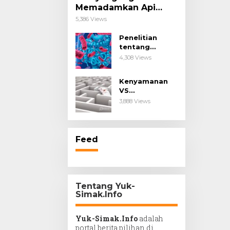
Memadamkan Api
Impianmu!
5,386 Views
Penelitian
tentang
Probiotik
4,308 Views
sebagai Terapi
untuk Kanker &
Kenyamanan
Penyakit
VS
Imunologis.
Kesengsaraan.
3,888 Views
Feed
Tentang Yuk-
Simak.Info
Yuk-Simak.Info
adalah
portal berita pilihan di