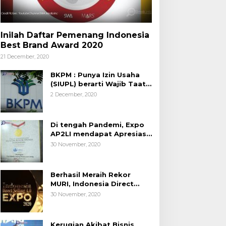
Inilah Daftar Pemenang Indonesia
Best Brand Award 2020
21 December, 2020
BKPM : Punya Izin Usaha
(SIUPL) berarti Wajib Taat
Aturan
2 December, 2020
Di tengah Pandemi, Expo
AP2LI mendapat Apresiasi
Rekor MURI
30 November, 2020
Berhasil Meraih Rekor
MURI, Indonesia Direct
Selling 4.0 Expo 2020
30 November, 2020
AP2LI berakhir sangat
memuaskan
Kerugian Akibat Bisnis