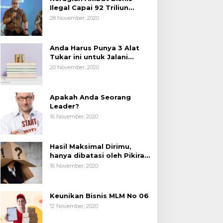
Ilegal Capai 92 Triliun
Rupiah, AP2LI menghimbau
28 November, 2020
masyarakat Waspada.
Anda Harus Punya 3 Alat
Tukar ini untuk Jalani
Hidup.
20 November, 2020
Apakah Anda Seorang
Leader?
16 November, 2020
Hasil Maksimal Dirimu,
hanya dibatasi oleh Pikiran
Negatif.
16 November, 2020
Keunikan Bisnis MLM No 06
12 November, 2020