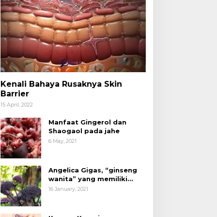
Kenali Bahaya Rusaknya Skin
Barrier
15 April, 2022
Manfaat Gingerol dan
Shaogaol pada jahe
6 May, 2021
Angelica Gigas, “ginseng
wanita” yang memiliki
peran mengatasi kanker.
16 January, 2021
acang Kenari yang
Kita Sudah Tidak Asing
ermanfaat untuk
dengan Produk Olahan