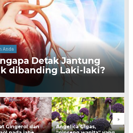
h Anda
engapa Detak Jantung
k dibanding Laki-laki?
»
at Gingerol dan
Angelica Gigas,
K
aol pada jahe
“ginseng wanita” yang
B