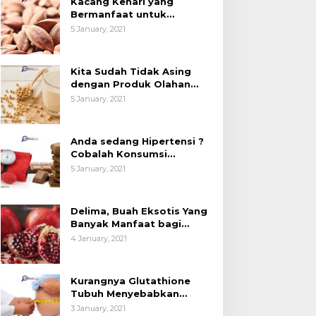
Kacang Kenari yang
esehatan (Bukan
Kedelai, Tapi Sudah
Bermanfaat untuk
anya untuk Bahan Kue)
Tahu Manfaatnya untuk
Kesehatan (Bukan Hanya
5 January, 2021
untuk Bahan Kue)
Kesehatan?
Kita Sudah Tidak Asing
dengan Produk Olahan
Kedelai, Tapi Sudah Tahu
5 January, 2021
Manfaatnya untuk
Kesehatan?
Anda sedang Hipertensi ?
Cobalah Konsumsi
Cokelat.
5 January, 2021
Delima, Buah Eksotis Yang
Banyak Manfaat bagi
Tubuh
4 January, 2021
Kurangnya Glutathione
Tubuh Menyebabkan
Obesitas
3 January, 2021