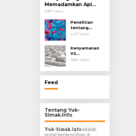
Memadamkan Api
Impianmu!
5,397 Views
Penelitian
tentang
Probiotik
4,317 Views
sebagai Terapi
untuk Kanker &
Kenyamanan
Penyakit
VS
Imunologis.
Kesengsaraan.
3,894 Views
Feed
Tentang Yuk-
Simak.Info
Yuk-Simak.Info
adalah
portal berita pilihan di