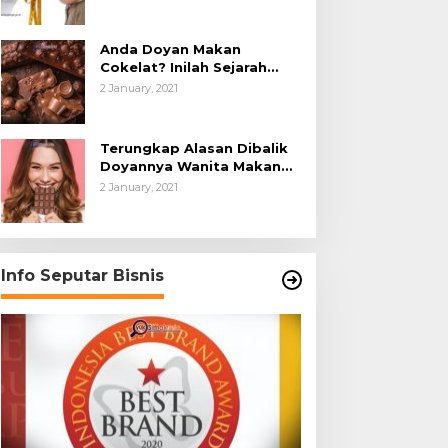
Anda Doyan Makan
Cokelat? Inilah Sejarah
Awalnya Cokelat di Dunia
2 January, 2021
Terungkap Alasan Dibalik
Doyannya Wanita Makan
Cokelat
2 January, 2021
Info Seputar Bisnis