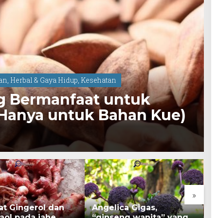
dan
,
Herbal & Gaya Hidup
,
Kesehatan
g Bermanfaat untuk
Hanya untuk Bahan Kue)
»
at Gingerol dan
Angelica Gigas,
K
aol pada jahe
“ginseng wanita” yang
B