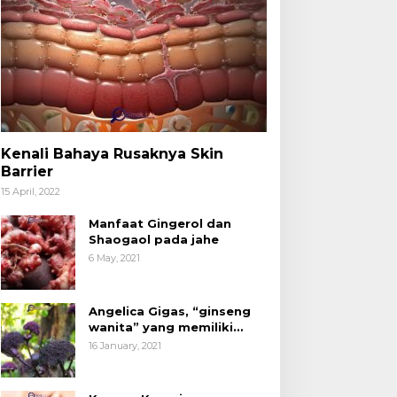
Kenali Bahaya Rusaknya Skin
Barrier
15 April, 2022
Manfaat Gingerol dan
Shaogaol pada jahe
6 May, 2021
Angelica Gigas, “ginseng
wanita” yang memiliki
peran mengatasi kanker.
16 January, 2021
acang Kenari yang
Kita Sudah Tidak Asing
ermanfaat untuk
dengan Produk Olahan