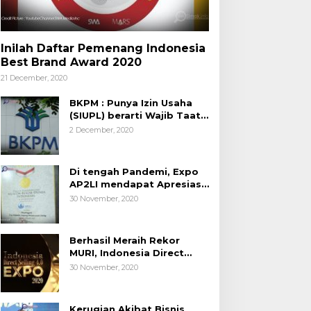
Inilah Daftar Pemenang Indonesia
Best Brand Award 2020
21 December, 2020
BKPM : Punya Izin Usaha
(SIUPL) berarti Wajib Taat
Aturan
2 December, 2020
Di tengah Pandemi, Expo
AP2LI mendapat Apresiasi
Rekor MURI
30 November, 2020
Berhasil Meraih Rekor
MURI, Indonesia Direct
Selling 4.0 Expo 2020
30 November, 2020
AP2LI berakhir sangat
memuaskan
Kerugian Akibat Bisnis