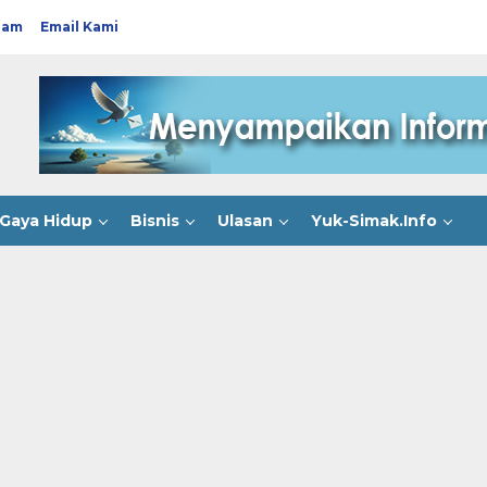
ram
Email Kami
Gaya Hidup
Bisnis
Ulasan
Yuk-Simak.Info