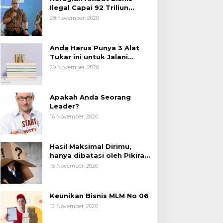
Ilegal Capai 92 Triliun
Rupiah, AP2LI menghimbau
28 November, 2020
masyarakat Waspada.
Anda Harus Punya 3 Alat
Tukar ini untuk Jalani
Hidup.
20 November, 2020
Apakah Anda Seorang
Leader?
16 November, 2020
Hasil Maksimal Dirimu,
hanya dibatasi oleh Pikiran
Negatif.
16 November, 2020
Keunikan Bisnis MLM No 06
12 November, 2020