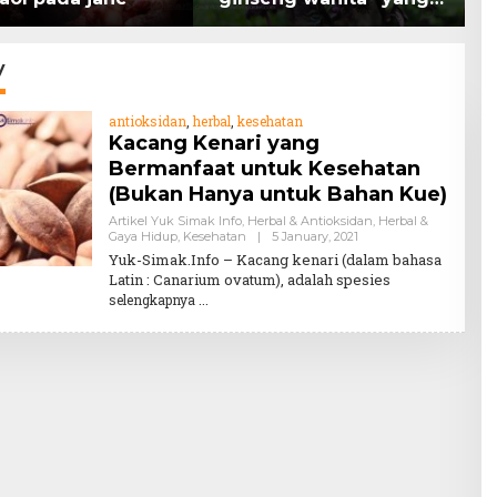
memiliki peran
K
mengatasi kanker.
H
y
antioksidan
,
herbal
,
kesehatan
Kacang Kenari yang
Bermanfaat untuk Kesehatan
(Bukan Hanya untuk Bahan Kue)
Artikel Yuk Simak Info
,
Herbal & Antioksidan
,
Herbal &
By
Gaya Hidup
,
Kesehatan
|
5 January, 2021
Teddy
Yuk-Simak.Info – Kacang kenari (dalam bahasa
August
Latin : Canarium ovatum), adalah spesies
selengkapnya