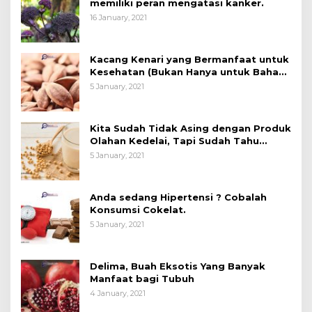
memiliki peran mengatasi kanker.
16 January, 2021
Kacang Kenari yang Bermanfaat untuk
Kesehatan (Bukan Hanya untuk Bahan
Kue)
5 January, 2021
Kita Sudah Tidak Asing dengan Produk
Olahan Kedelai, Tapi Sudah Tahu
Manfaatnya untuk Kesehatan?
5 January, 2021
Anda sedang Hipertensi ? Cobalah
Konsumsi Cokelat.
5 January, 2021
Delima, Buah Eksotis Yang Banyak
Manfaat bagi Tubuh
4 January, 2021