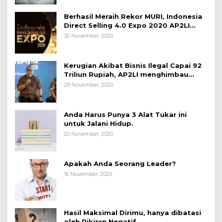
Berhasil Meraih Rekor MURI, Indonesia
Direct Selling 4.0 Expo 2020 AP2LI
berakhir sangat memuaskan
30 November, 2020
Kerugian Akibat Bisnis Ilegal Capai 92
Triliun Rupiah, AP2LI menghimbau
masyarakat Waspada.
28 November, 2020
Anda Harus Punya 3 Alat Tukar ini
untuk Jalani Hidup.
20 November, 2020
Apakah Anda Seorang Leader?
16 November, 2020
Hasil Maksimal Dirimu, hanya dibatasi
oleh Pikiran Negatif.