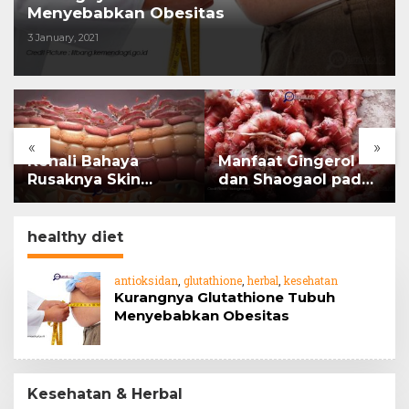
Menyebabkan Obesitas
3 January, 2021
«
»
Kenali Bahaya
Manfaat Gingerol
Rusaknya Skin
dan Shaogaol pada
Barrier
jahe
healthy diet
antioksidan
,
glutathione
,
herbal
,
kesehatan
Kurangnya Glutathione Tubuh
Menyebabkan Obesitas
Kesehatan & Herbal