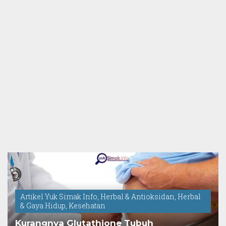
Artikel Yuk Simak Info
,
Herbal & Antioksidan
,
Herbal
& Gaya Hidup
,
Kesehatan
Kurangnya Glutathione Tubuh