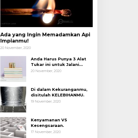
Ada yang Ingin Memadamkan Api
Impianmu!
20 November, 2020
Anda Harus Punya 3 Alat
Tukar ini untuk Jalani
Hidup.
20 November, 2020
Di dalam Kekuranganmu,
disitulah KELEBIHANMU.
19 November, 2020
Kenyamanan VS
Kesengsaraan.
17 November, 2020