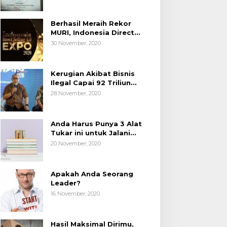
Berhasil Meraih Rekor
MURI, Indonesia Direct
Selling 4.0 Expo 2020
30 November, 2020
AP2LI berakhir sangat
memuaskan
Kerugian Akibat Bisnis
Ilegal Capai 92 Triliun
Rupiah, AP2LI menghimbau
28 November, 2020
masyarakat Waspada.
Anda Harus Punya 3 Alat
Tukar ini untuk Jalani
Hidup.
20 November, 2020
Apakah Anda Seorang
Leader?
16 November, 2020
Hasil Maksimal Dirimu,