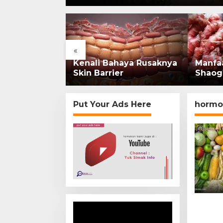
«
rsejarah:
Kenali Bahaya Rusaknya
Manfa
onesia Kini
Skin Barrier
Shaog
mi di
Put Your Ads Here
hormo
Video
Player