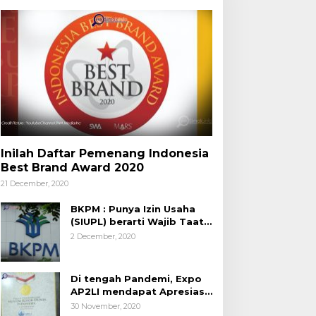
Inilah Daftar Pemenang Indonesia
Best Brand Award 2020
21 December, 2020
BKPM : Punya Izin Usaha
(SIUPL) berarti Wajib Taat
Aturan
2 December, 2020
Di tengah Pandemi, Expo
AP2LI mendapat Apresiasi
Rekor MURI
30 November, 2020