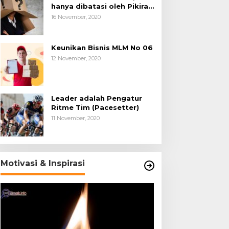
hanya dibatasi oleh Pikiran
Negatif.
16 November, 2020
Keunikan Bisnis MLM No 06
12 November, 2020
Leader adalah Pengatur
Ritme Tim (Pacesetter)
11 November, 2020
Motivasi & Inspirasi