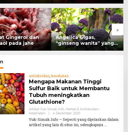
»
at Gingerol dan
Angelica Gigas,
K
aol pada jahe
“ginseng wanita” yang
B
memiliki peran
K
mengatasi kanker.
H
n
antioksidan
,
kesehatan
Mengapa Makanan Tinggi
Sulfur Baik untuk Membantu
Tubuh meningkatkan
Glutathione?
Artikel Yuk Simak Info
,
Herbal & Antioksidan
,
By
Kesehatan
|
4 December, 2020
Teddy
Yuk-Simak.Info – Seperti yang dijelaskan dalam
August
artikel yang lain di situs ini,
selengkapnya