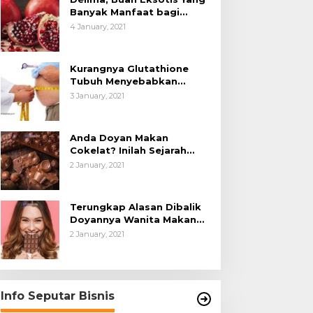
Banyak Manfaat bagi
Tubuh
4 January, 2021
Kurangnya Glutathione
Tubuh Menyebabkan
Obesitas
3 January, 2021
Anda Doyan Makan
Cokelat? Inilah Sejarah
Awalnya Cokelat di Dunia
2 January, 2021
Terungkap Alasan Dibalik
Doyannya Wanita Makan
Cokelat
2 January, 2021
Info Seputar Bisnis