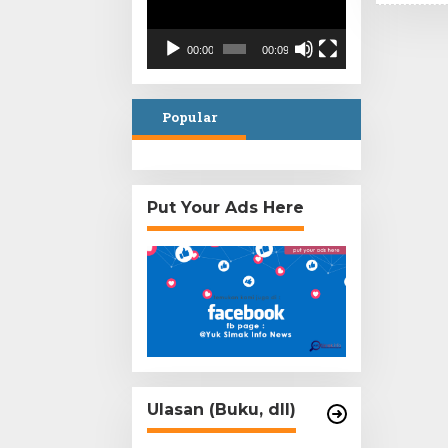
00:00
00:09
Popular
Put Your Ads Here
Ulasan (Buku, dll)