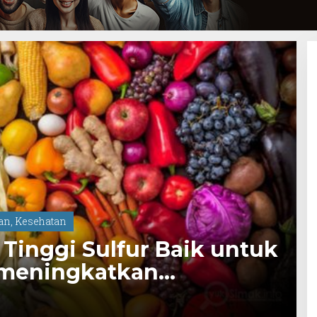
dan
,
Kesehatan
inggi Sulfur Baik untuk
meningkatkan