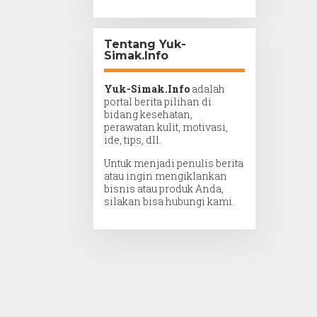
Tentang Yuk-
Simak.Info
Yuk-Simak.Info
adalah
portal berita pilihan di
bidang kesehatan,
perawatan kulit, motivasi,
ide, tips, dll.
Untuk menjadi penulis berita
atau ingin mengiklankan
bisnis atau produk Anda,
silakan bisa hubungi kami.