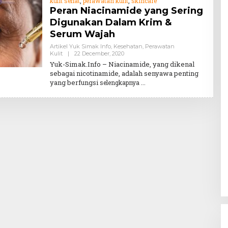
kulit sehat
,
perawatan kulit
,
skincare
Peran Niacinamide yang Sering
Digunakan Dalam Krim &
Serum Wajah
Artikel Yuk Simak Info
,
Kesehatan
,
Perawatan
By
Kulit
|
22 December, 2020
Teddy
Yuk-Simak.Info – Niacinamide, yang dikenal
August
sebagai nicotinamide, adalah senyawa penting
yang berfungsi
selengkapnya