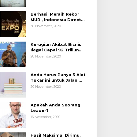
Berhasil Meraih Rekor
MURI, Indonesia Direct
Selling 4.0 Expo 2020
30 November, 2020
AP2LI berakhir sangat
memuaskan
Kerugian Akibat Bisnis
Ilegal Capai 92 Triliun
Rupiah, AP2LI menghimbau
28 November, 2020
masyarakat Waspada.
Anda Harus Punya 3 Alat
Tukar ini untuk Jalani
Hidup.
20 November, 2020
Apakah Anda Seorang
Leader?
16 November, 2020
Hasil Maksimal Dirimu,