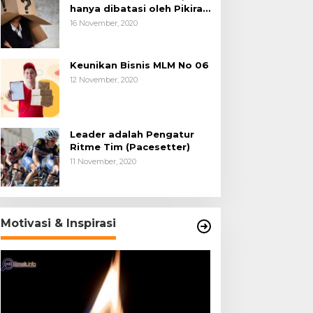
hanya dibatasi oleh Pikiran
Negatif.
16 November, 2020
Keunikan Bisnis MLM No 06
12 November, 2020
Leader adalah Pengatur
Ritme Tim (Pacesetter)
11 November, 2020
Motivasi & Inspirasi