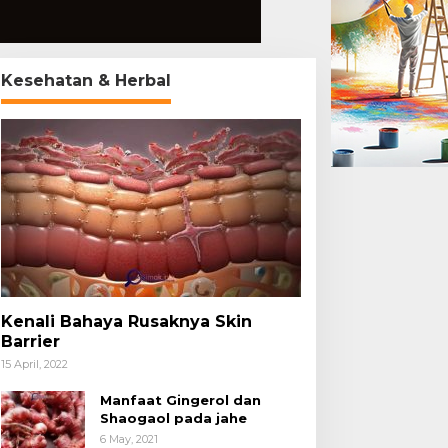
Kesehatan & Herbal
Kenali Bahaya Rusaknya Skin
Barrier
Artikel Yuk Simak Info
,
Kesehatan
,
Perawatan Kulit
15 April, 2022
Kenali Bahaya Rusaknya Skin 
Manfaat Gingerol dan
Shaogaol pada jahe
April, 2022
6 May, 2021