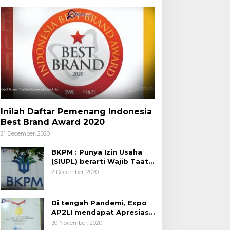
Inilah Daftar Pemenang Indonesia
Best Brand Award 2020
21 December, 2020
BKPM : Punya Izin Usaha
(SIUPL) berarti Wajib Taat
Aturan
2 December, 2020
Di tengah Pandemi, Expo
AP2LI mendapat Apresiasi
Rekor MURI
30 November, 2020