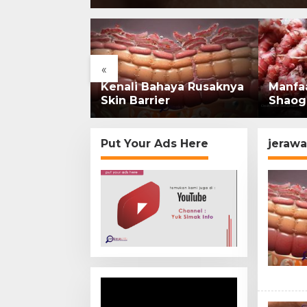
«
rsejarah:
Kenali Bahaya Rusaknya
Manfa
onesia Kini
Skin Barrier
Shaog
mi di
Put Your Ads Here
jerawa
Video
Player