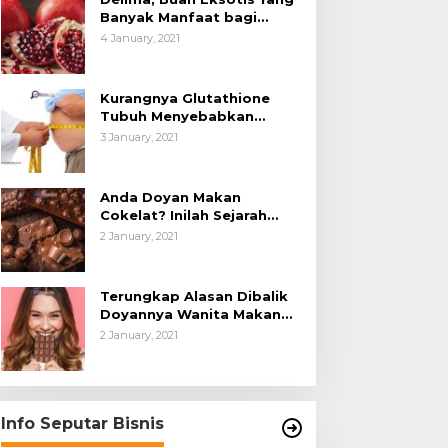
Banyak Manfaat bagi
Tubuh
4 January, 2021
Kurangnya Glutathione
Tubuh Menyebabkan
Obesitas
3 January, 2021
Anda Doyan Makan
Cokelat? Inilah Sejarah
Awalnya Cokelat di Dunia
2 January, 2021
Terungkap Alasan Dibalik
Doyannya Wanita Makan
Cokelat
2 January, 2021
Info Seputar Bisnis