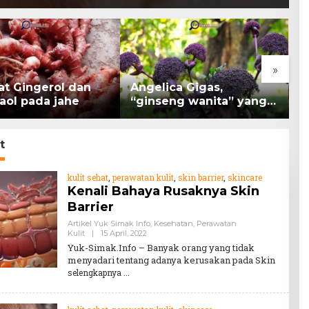
»
at Gingerol dan
Angelica Gigas,
K
aol pada jahe
“ginseng wanita” yang
B
memiliki peran
K
mengatasi kanker.
H
t
kulit sehat
,
perawatan kulit
,
skin barrier
,
skincare
Kenali Bahaya Rusaknya Skin
Barrier
Artikel Yuk Simak Info
,
Kesehatan
,
Perawatan
By
Kulit
|
15 April, 2022
Teddy
Yuk-Simak.Info – Banyak orang yang tidak
August
menyadari tentang adanya kerusakan pada Skin
selengkapnya