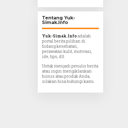
Tentang Yuk-
Simak.Info
Yuk-Simak.Info
adalah
portal berita pilihan di
bidang kesehatan,
perawatan kulit, motivasi,
ide, tips, dll.
Untuk menjadi penulis berita
atau ingin mengiklankan
bisnis atau produk Anda,
silakan bisa hubungi kami.