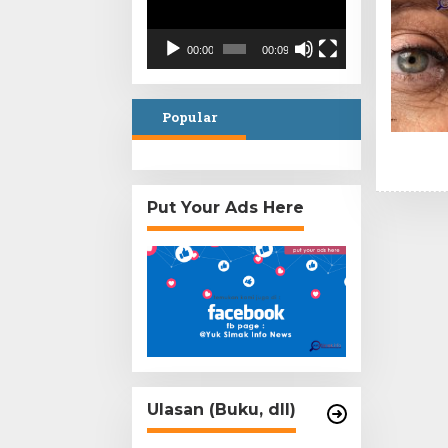
00:00
00:09
Popular
Put Your Ads Here
Ulasan (Buku, dll)