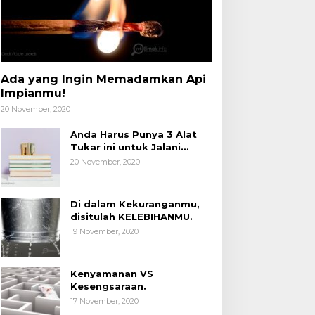
Ada yang Ingin Memadamkan Api
Impianmu!
20 November, 2020
Anda Harus Punya 3 Alat
Tukar ini untuk Jalani
Hidup.
20 November, 2020
Di dalam Kekuranganmu,
disitulah KELEBIHANMU.
19 November, 2020
Kenyamanan VS
Kesengsaraan.
17 November, 2020