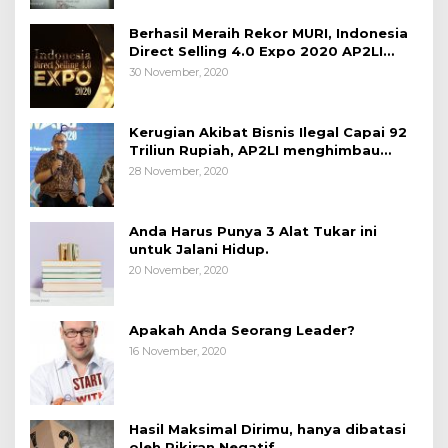
Berhasil Meraih Rekor MURI, Indonesia
Direct Selling 4.0 Expo 2020 AP2LI
berakhir sangat memuaskan
30 November, 2020
Kerugian Akibat Bisnis Ilegal Capai 92
Triliun Rupiah, AP2LI menghimbau
masyarakat Waspada.
28 November, 2020
Anda Harus Punya 3 Alat Tukar ini
untuk Jalani Hidup.
20 November, 2020
Apakah Anda Seorang Leader?
16 November, 2020
Hasil Maksimal Dirimu, hanya dibatasi
oleh Pikiran Negatif.