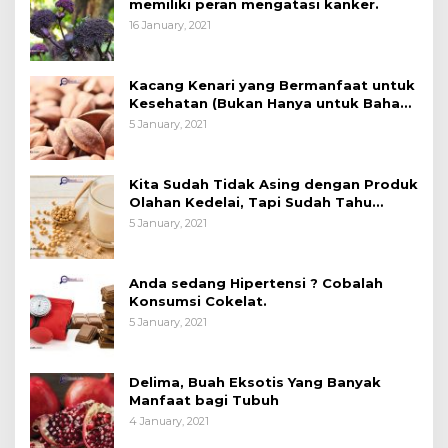
memiliki peran mengatasi kanker.
16 January, 2021
Kacang Kenari yang Bermanfaat untuk
Kesehatan (Bukan Hanya untuk Bahan
Kue)
5 January, 2021
Kita Sudah Tidak Asing dengan Produk
Olahan Kedelai, Tapi Sudah Tahu
Manfaatnya untuk Kesehatan?
5 January, 2021
Anda sedang Hipertensi ? Cobalah
Konsumsi Cokelat.
5 January, 2021
Delima, Buah Eksotis Yang Banyak
Manfaat bagi Tubuh
4 January, 2021