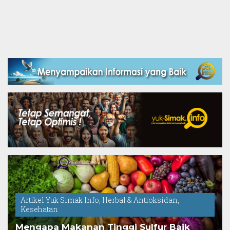
Artikel Yuk Simak Info
,
Herbal & Antioksidan
,
Kesehatan
Mengapa Makanan Tinggi Sulfur Baik