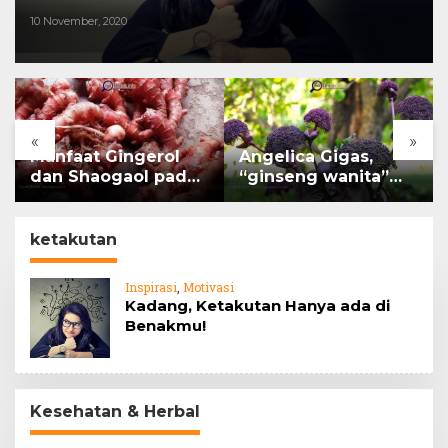
10 November, 2020
«
»
Manfaat Gingerol
Angelica Gigas,
dan Shaogaol pada
“ginseng wanita”
jahe
yang memiliki peran
mengatasi kanker.
ketakutan
Inspirasi
,
Motivasi
Kadang, Ketakutan Hanya ada di
Benakmu!
Kesehatan & Herbal