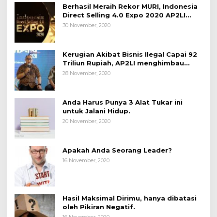
Berhasil Meraih Rekor MURI, Indonesia
Direct Selling 4.0 Expo 2020 AP2LI
berakhir sangat memuaskan
30 November, 2020
Kerugian Akibat Bisnis Ilegal Capai 92
Triliun Rupiah, AP2LI menghimbau
masyarakat Waspada.
28 November, 2020
Anda Harus Punya 3 Alat Tukar ini
untuk Jalani Hidup.
20 November, 2020
Apakah Anda Seorang Leader?
16 November, 2020
Hasil Maksimal Dirimu, hanya dibatasi
oleh Pikiran Negatif.
16 November, 2020