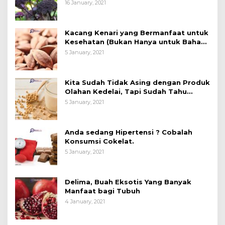
16 January, 2021
Kacang Kenari yang Bermanfaat untuk
Kesehatan (Bukan Hanya untuk Bahan
Kue)
5 January, 2021
Kita Sudah Tidak Asing dengan Produk
Olahan Kedelai, Tapi Sudah Tahu
Manfaatnya untuk Kesehatan?
5 January, 2021
Anda sedang Hipertensi ? Cobalah
Konsumsi Cokelat.
5 January, 2021
Delima, Buah Eksotis Yang Banyak
Manfaat bagi Tubuh
4 January, 2021