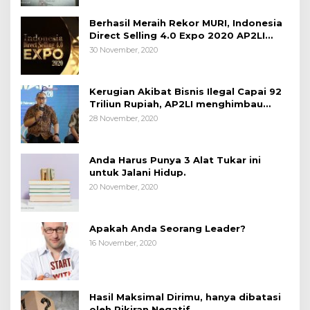
Berhasil Meraih Rekor MURI, Indonesia
Direct Selling 4.0 Expo 2020 AP2LI
berakhir sangat memuaskan
30 November, 2020
Kerugian Akibat Bisnis Ilegal Capai 92
Triliun Rupiah, AP2LI menghimbau
masyarakat Waspada.
28 November, 2020
Anda Harus Punya 3 Alat Tukar ini
untuk Jalani Hidup.
20 November, 2020
Apakah Anda Seorang Leader?
16 November, 2020
Hasil Maksimal Dirimu, hanya dibatasi
oleh Pikiran Negatif.