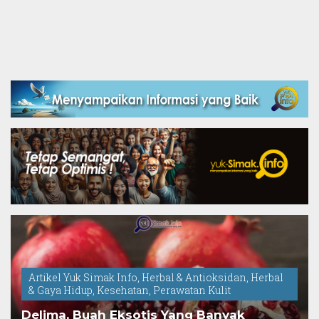
Artikel Yuk Simak Info
,
Herbal & Antioksidan
,
Herbal
& Gaya Hidup
,
Kesehatan
,
Perawatan Kulit
Delima, Buah Eksotis Yang Banyak