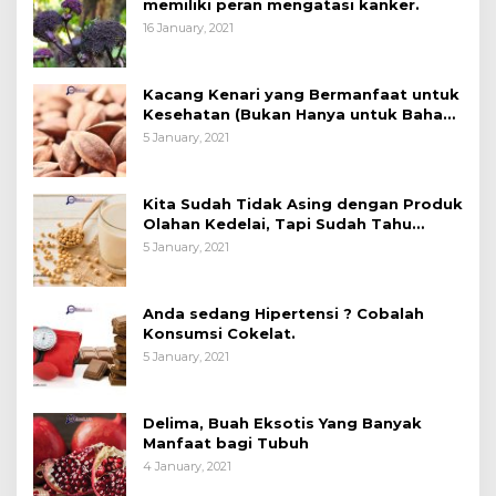
memiliki peran mengatasi kanker.
16 January, 2021
Kacang Kenari yang Bermanfaat untuk
Kesehatan (Bukan Hanya untuk Bahan
Kue)
5 January, 2021
Kita Sudah Tidak Asing dengan Produk
Olahan Kedelai, Tapi Sudah Tahu
Manfaatnya untuk Kesehatan?
5 January, 2021
Anda sedang Hipertensi ? Cobalah
Konsumsi Cokelat.
5 January, 2021
Delima, Buah Eksotis Yang Banyak
Manfaat bagi Tubuh
4 January, 2021