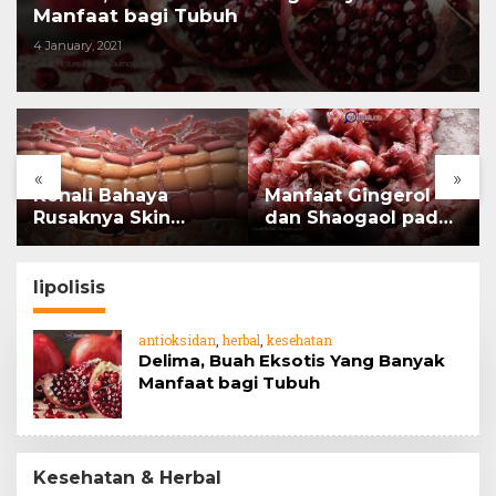
Manfaat bagi Tubuh
4 January, 2021
«
»
Kenali Bahaya
Manfaat Gingerol
Rusaknya Skin
dan Shaogaol pada
Barrier
jahe
lipolisis
antioksidan
,
herbal
,
kesehatan
Delima, Buah Eksotis Yang Banyak
Manfaat bagi Tubuh
Kesehatan & Herbal