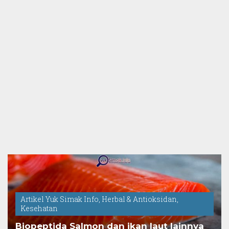
Artikel Yuk Simak Info
,
Herbal & Antioksidan
,
Kesehatan
Biopeptida Salmon dan ikan laut lainnya