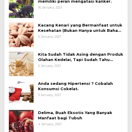
memiliki peran mengatasi kanker.
16 January, 2021
Kacang Kenari yang Bermanfaat untuk
Kesehatan (Bukan Hanya untuk Bahan
Kue)
5 January, 2021
Kita Sudah Tidak Asing dengan Produk
Olahan Kedelai, Tapi Sudah Tahu
Manfaatnya untuk Kesehatan?
5 January, 2021
Anda sedang Hipertensi ? Cobalah
Konsumsi Cokelat.
5 January, 2021
Delima, Buah Eksotis Yang Banyak
Manfaat bagi Tubuh
4 January, 2021