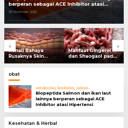
berperan sebagai ACE Inhibitor atasi
Hipertensi
30 November, 2020
«
»
Kenali Bahaya
Manfaat Gingerol
Rusaknya Skin
dan Shaogaol pada
Barrier
jahe
obat
antioksidan
,
kesehatan
,
salmon
Biopeptida Salmon dan ikan laut
lainnya berperan sebagai ACE
Inhibitor atasi Hipertensi
Kesehatan & Herbal