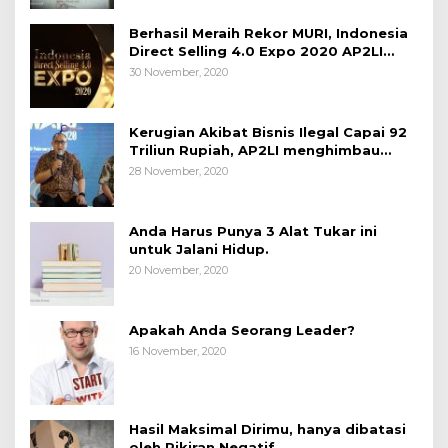
Berhasil Meraih Rekor MURI, Indonesia
Direct Selling 4.0 Expo 2020 AP2LI
berakhir sangat memuaskan
30 November, 2020
Kerugian Akibat Bisnis Ilegal Capai 92
Triliun Rupiah, AP2LI menghimbau
masyarakat Waspada.
28 November, 2020
Anda Harus Punya 3 Alat Tukar ini
untuk Jalani Hidup.
20 November, 2020
Apakah Anda Seorang Leader?
16 November, 2020
Hasil Maksimal Dirimu, hanya dibatasi
oleh Pikiran Negatif.