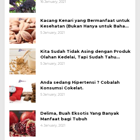
16 January, 2021
Kacang Kenari yang Bermanfaat untuk
Kesehatan (Bukan Hanya untuk Bahan
Kue)
5 January, 2021
Kita Sudah Tidak Asing dengan Produk
Olahan Kedelai, Tapi Sudah Tahu
Manfaatnya untuk Kesehatan?
5 January, 2021
Anda sedang Hipertensi ? Cobalah
Konsumsi Cokelat.
5 January, 2021
Delima, Buah Eksotis Yang Banyak
Manfaat bagi Tubuh
4 January, 2021