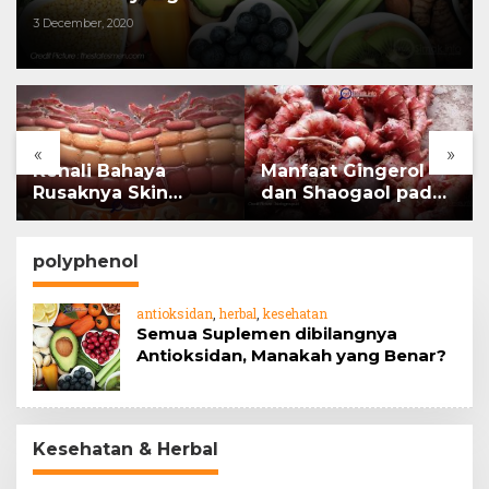
3 December, 2020
«
»
Kenali Bahaya
Manfaat Gingerol
Rusaknya Skin
dan Shaogaol pada
Barrier
jahe
polyphenol
antioksidan
,
herbal
,
kesehatan
Semua Suplemen dibilangnya
Antioksidan, Manakah yang Benar?
Kesehatan & Herbal