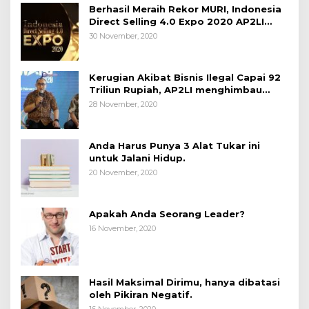
Berhasil Meraih Rekor MURI, Indonesia
Direct Selling 4.0 Expo 2020 AP2LI
berakhir sangat memuaskan
30 November, 2020
Kerugian Akibat Bisnis Ilegal Capai 92
Triliun Rupiah, AP2LI menghimbau
masyarakat Waspada.
28 November, 2020
Anda Harus Punya 3 Alat Tukar ini
untuk Jalani Hidup.
20 November, 2020
Apakah Anda Seorang Leader?
16 November, 2020
Hasil Maksimal Dirimu, hanya dibatasi
oleh Pikiran Negatif.
16 November, 2020