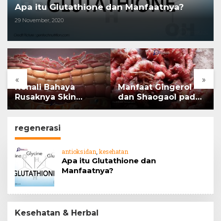
Apa itu Glutathione dan Manfaatnya?
29 November, 2020
«
»
Kenali Bahaya
Manfaat Gingerol
Rusaknya Skin
dan Shaogaol pada
Barrier
jahe
regenerasi
antioksidan
,
kesehatan
Apa itu Glutathione dan
Manfaatnya?
Kesehatan & Herbal