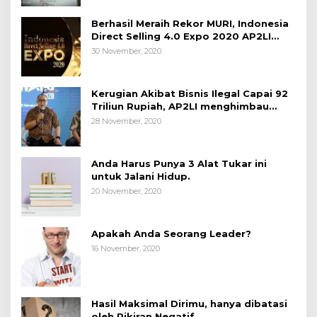
Berhasil Meraih Rekor MURI, Indonesia
Direct Selling 4.0 Expo 2020 AP2LI
berakhir sangat memuaskan
30 November, 2020
Kerugian Akibat Bisnis Ilegal Capai 92
Triliun Rupiah, AP2LI menghimbau
masyarakat Waspada.
28 November, 2020
Anda Harus Punya 3 Alat Tukar ini
untuk Jalani Hidup.
20 November, 2020
Apakah Anda Seorang Leader?
16 November, 2020
Hasil Maksimal Dirimu, hanya dibatasi
oleh Pikiran Negatif.