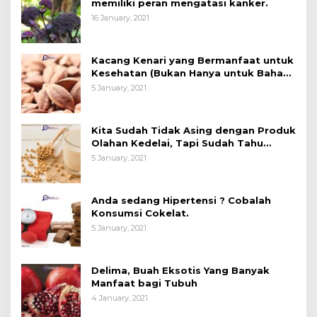
memiliki peran mengatasi kanker.
16 January, 2021
Kacang Kenari yang Bermanfaat untuk
Kesehatan (Bukan Hanya untuk Bahan
Kue)
5 January, 2021
Kita Sudah Tidak Asing dengan Produk
Olahan Kedelai, Tapi Sudah Tahu
Manfaatnya untuk Kesehatan?
5 January, 2021
Anda sedang Hipertensi ? Cobalah
Konsumsi Cokelat.
5 January, 2021
Delima, Buah Eksotis Yang Banyak
Manfaat bagi Tubuh
4 January, 2021