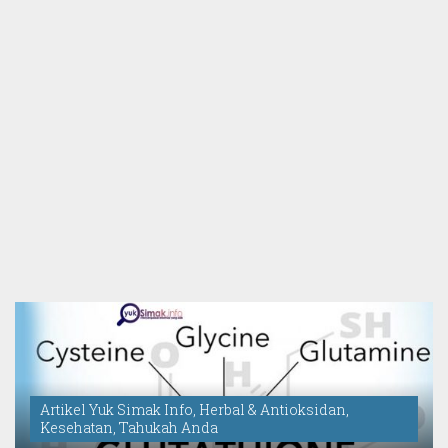
Artikel Yuk Simak Info
,
Herbal & Antioksidan
,
Kesehatan
,
Tahukah Anda