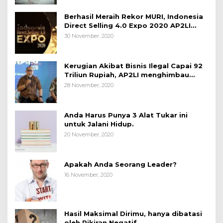
Berhasil Meraih Rekor MURI, Indonesia
Direct Selling 4.0 Expo 2020 AP2LI
berakhir sangat memuaskan
30 November, 2020
Kerugian Akibat Bisnis Ilegal Capai 92
Triliun Rupiah, AP2LI menghimbau
masyarakat Waspada.
28 November, 2020
Anda Harus Punya 3 Alat Tukar ini
untuk Jalani Hidup.
20 November, 2020
Apakah Anda Seorang Leader?
16 November, 2020
Hasil Maksimal Dirimu, hanya dibatasi
oleh Pikiran Negatif.