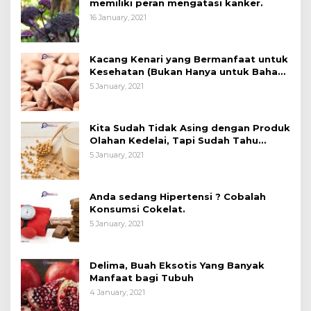
memiliki peran mengatasi kanker.
16 January, 2021
Kacang Kenari yang Bermanfaat untuk
Kesehatan (Bukan Hanya untuk Bahan
Kue)
5 January, 2021
Kita Sudah Tidak Asing dengan Produk
Olahan Kedelai, Tapi Sudah Tahu
Manfaatnya untuk Kesehatan?
5 January, 2021
Anda sedang Hipertensi ? Cobalah
Konsumsi Cokelat.
5 January, 2021
Delima, Buah Eksotis Yang Banyak
Manfaat bagi Tubuh
4 January, 2021