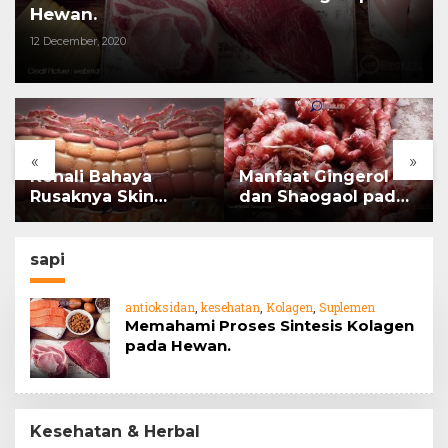
Hewan.
12 December, 2020
«
»
Kenali Bahaya
Manfaat Gingerol
Rusaknya Skin
dan Shaogaol pada
Barrier
jahe
sapi
antioksidan
,
kesehatan
,
Kolagen
,
Suplemen
Memahami Proses Sintesis Kolagen
pada Hewan.
Kesehatan & Herbal