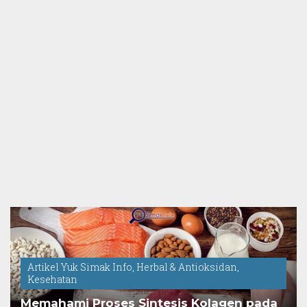
Artikel Yuk Simak Info
,
Herbal & Antioksidan
,
Kesehatan
Memahami Proses Sintesis Kolagen pada