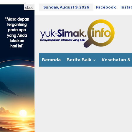
Skip
to
close
Sunday, August 9, 2026
Facebook
Insta
content
Beranda
Berita Baik
Kesehatan & 