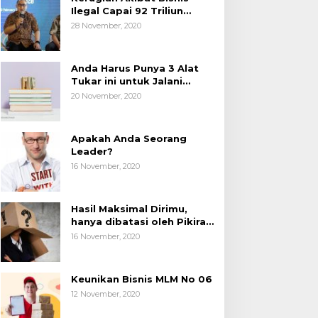
Ilegal Capai 92 Triliun
Rupiah, AP2LI menghimbau
28 November, 2020
masyarakat Waspada.
Anda Harus Punya 3 Alat
Tukar ini untuk Jalani
Hidup.
20 November, 2020
Apakah Anda Seorang
Leader?
16 November, 2020
Hasil Maksimal Dirimu,
hanya dibatasi oleh Pikiran
Negatif.
16 November, 2020
Keunikan Bisnis MLM No 06
12 November, 2020