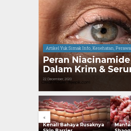
Artikel Yuk Simak Info
,
Kesehatan
,
Perawat
Peran Niacinamide
Dalam Krim
22 December, 2020
«
rsejarah:
Kenali Bahaya Rusaknya
Manfa
onesia Kini
Skin Barrier
Shaog