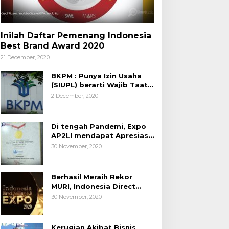
Inilah Daftar Pemenang Indonesia
Best Brand Award 2020
21 December, 2020
BKPM : Punya Izin Usaha
(SIUPL) berarti Wajib Taat
Aturan
2 December, 2020
Di tengah Pandemi, Expo
AP2LI mendapat Apresiasi
Rekor MURI
30 November, 2020
Berhasil Meraih Rekor
MURI, Indonesia Direct
Selling 4.0 Expo 2020
30 November, 2020
AP2LI berakhir sangat
memuaskan
Kerugian Akibat Bisnis