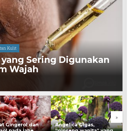
an Kulit
 yang Sering Digunakan
 & Serum Wajah
»
at Gingerol dan
Angelica Gigas,
K
aol pada jahe
“ginseng wanita” yang
B