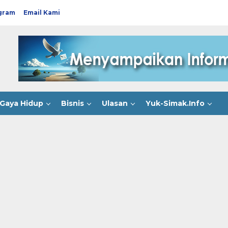
gram
Email Kami
Gaya Hidup
Bisnis
Ulasan
Yuk-Simak.Info