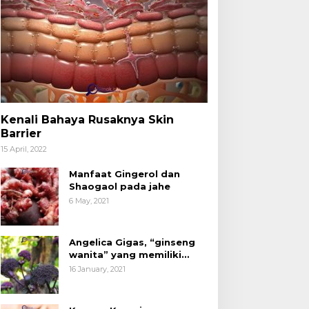
Kenali Bahaya Rusaknya Skin
Barrier
15 April, 2022
Manfaat Gingerol dan
Shaogaol pada jahe
6 May, 2021
Angelica Gigas, “ginseng
wanita” yang memiliki
peran mengatasi kanker.
16 January, 2021
acang Kenari yang
Kita Sudah Tidak Asing
ermanfaat untuk
dengan Produk Olahan