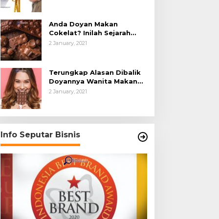
Anda Doyan Makan
Cokelat? Inilah Sejarah
Awalnya Cokelat di Dunia
2 January, 2021
Terungkap Alasan Dibalik
Doyannya Wanita Makan
Cokelat
2 January, 2021
Info Seputar Bisnis