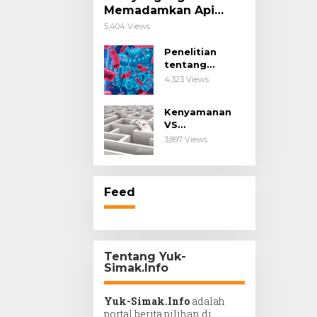
Memadamkan Api
Impianmu!
5,404 Views
Penelitian
tentang
Probiotik
4,323 Views
sebagai Terapi
untuk Kanker &
Kenyamanan
Penyakit
VS
Imunologis.
Kesengsaraan.
3,897 Views
Feed
Tentang Yuk-
Simak.Info
Yuk-Simak.Info
adalah
portal berita pilihan di