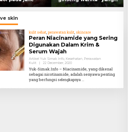
memiliki peran
K
mengatasi kanker.
H
ive skin
kulit sehat
,
perawatan kulit
,
skincare
Peran Niacinamide yang Sering
Digunakan Dalam Krim &
Serum Wajah
Artikel Yuk Simak Info
,
Kesehatan
,
Perawatan
By
Kulit
|
22 December, 2020
Teddy
Yuk-Simak.Info – Niacinamide, yang dikenal
August
sebagai nicotinamide, adalah senyawa penting
yang berfungsi
selengkapnya