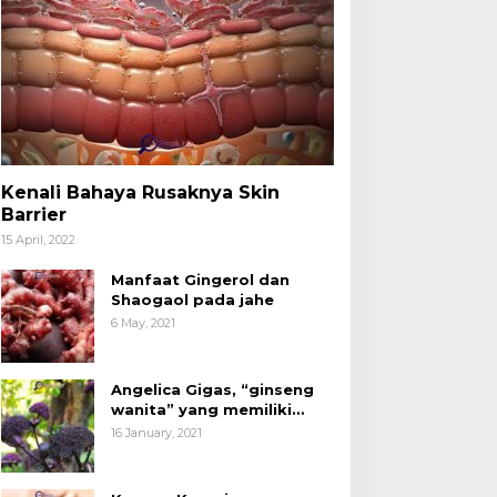
Kenali Bahaya Rusaknya Skin
Barrier
15 April, 2022
Manfaat Gingerol dan
Shaogaol pada jahe
6 May, 2021
Angelica Gigas, “ginseng
wanita” yang memiliki
peran mengatasi kanker.
16 January, 2021
Kenari yang
Kita Sudah Tidak Asing
La
faat untuk
dengan Produk Olahan
Ba