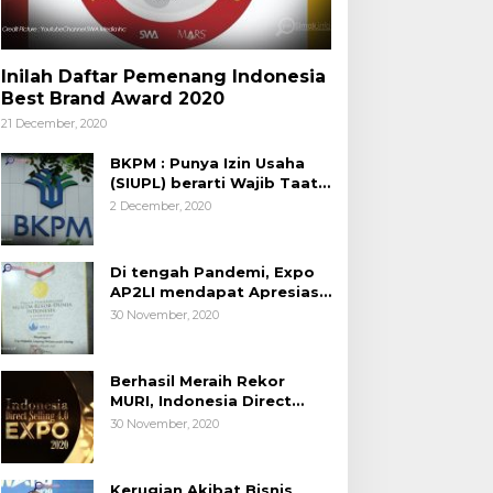
Inilah Daftar Pemenang Indonesia
Best Brand Award 2020
21 December, 2020
BKPM : Punya Izin Usaha
(SIUPL) berarti Wajib Taat
Aturan
2 December, 2020
Di tengah Pandemi, Expo
AP2LI mendapat Apresiasi
Rekor MURI
30 November, 2020
Berhasil Meraih Rekor
MURI, Indonesia Direct
Selling 4.0 Expo 2020
30 November, 2020
AP2LI berakhir sangat
memuaskan
Kerugian Akibat Bisnis