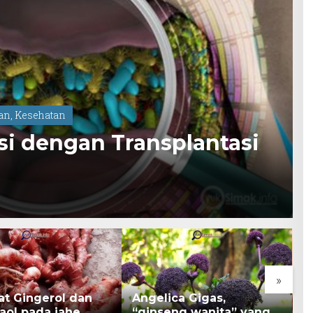
dan
,
Kesehatan
asi dengan Transplantasi
»
gerol dan
Angelica Gigas,
Kacang 
da jahe
“ginseng wanita” yang
Berman