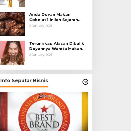
Anda Doyan Makan
Cokelat? Inilah Sejarah
Awalnya Cokelat di Dunia
2 January, 2021
Terungkap Alasan Dibalik
Doyannya Wanita Makan
Cokelat
2 January, 2021
Info Seputar Bisnis