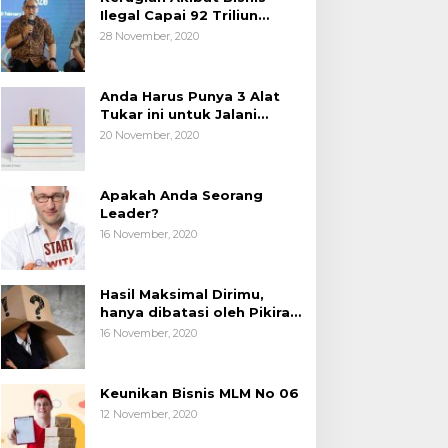
Ilegal Capai 92 Triliun
Rupiah, AP2LI menghimbau
28 November, 2020
masyarakat Waspada.
Anda Harus Punya 3 Alat
Tukar ini untuk Jalani
Hidup.
20 November, 2020
Apakah Anda Seorang
Leader?
16 November, 2020
Hasil Maksimal Dirimu,
hanya dibatasi oleh Pikiran
Negatif.
16 November, 2020
Keunikan Bisnis MLM No 06
12 November, 2020