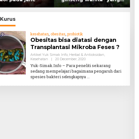
memiliki peran
Keseha
mengatasi kanker.
Hanya u
 Kurus
kesehatan
,
obesitas
,
probiotik
Obesitas bisa diatasi dengan
Transplantasi Mikroba Feses ?
Artikel Yuk Simak Info
,
Herbal & Antioksidan
,
By
Kesehatan
|
20 December, 2020
Teddy
Yuk-Simak.Info – Para peneliti sekarang
August
sedang mempelajari bagaimana pengaruh dari
spesies bakteri
selengkapnya