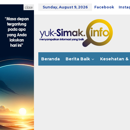
Skip
to
close
Sunday, August 9, 2026
Facebook
Insta
content
Beranda
Berita Baik
Kesehatan & 