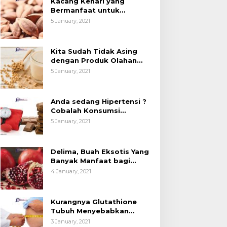
Kacang Kenari yang
tan (Bukan
Kedelai, Tapi Sudah
Ba
Bermanfaat untuk
ntuk Bahan Kue)
Tahu Manfaatnya untuk
UN
Kesehatan (Bukan Hanya
5 January, 2021
untuk Bahan Kue)
Kesehatan?
Kita Sudah Tidak Asing
dengan Produk Olahan
Kedelai, Tapi Sudah Tahu
5 January, 2021
Manfaatnya untuk
Kesehatan?
Anda sedang Hipertensi ?
Cobalah Konsumsi
Cokelat.
5 January, 2021
Delima, Buah Eksotis Yang
Banyak Manfaat bagi
Tubuh
4 January, 2021
Kurangnya Glutathione
Tubuh Menyebabkan
Obesitas
3 January, 2021