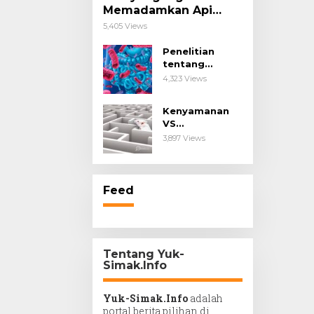
Memadamkan Api
Impianmu!
5,405 Views
Penelitian
tentang
Probiotik
4,323 Views
sebagai Terapi
untuk Kanker &
Kenyamanan
Penyakit
VS
Imunologis.
Kesengsaraan.
3,897 Views
Feed
Tentang Yuk-
Simak.Info
Yuk-Simak.Info
adalah
portal berita pilihan di