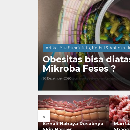
Artikel Yuk Simak Info
,
Herbal & Antioksi
Obesitas bisa diat
Mikroba Feses ?
20 December, 2020
«
ah:
Kenali Bahaya Rusaknya
Manfaat Gin
 Kini
Skin Barrier
Shaogaol pa