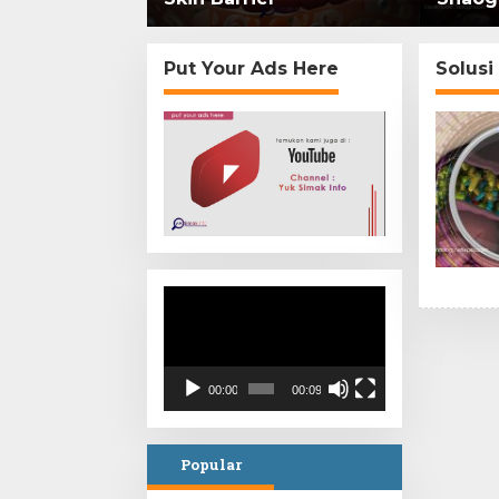
Put Your Ads Here
Solusi
Video
Player
00:00
00:09
Popular