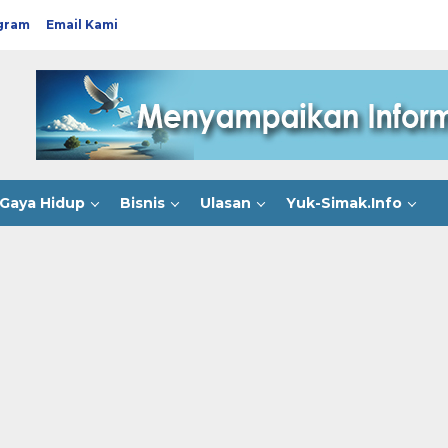
gram
Email Kami
Gaya Hidup
Bisnis
Ulasan
Yuk-Simak.Info