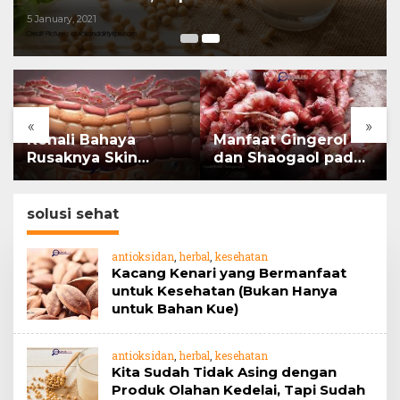
Manfaatnya untuk Kesehatan?
5 January, 2021
«
»
Kenali Bahaya
Manfaat Gingerol
Rusaknya Skin
dan Shaogaol pada
Barrier
jahe
solusi sehat
antioksidan
,
herbal
,
kesehatan
Kacang Kenari yang Bermanfaat
untuk Kesehatan (Bukan Hanya
untuk Bahan Kue)
antioksidan
,
herbal
,
kesehatan
Kita Sudah Tidak Asing dengan
Produk Olahan Kedelai, Tapi Sudah