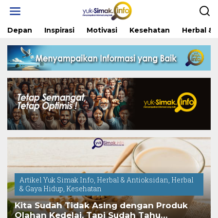
Skip
to
content
Depan
Inspirasi
Motivasi
Kesehatan
Herbal & 
Artikel Yuk Simak Info
,
Herbal & Antioksidan
,
Herbal
& Gaya Hidup
,
Kesehatan
Kita Sudah Tidak Asing dengan Produk
Olahan Kedelai, Tapi Sudah Tahu