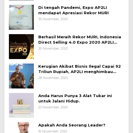
Di tengah Pandemi, Expo AP2LI
mendapat Apresiasi Rekor MURI
30 November, 2020
Berhasil Meraih Rekor MURI, Indonesia
Direct Selling 4.0 Expo 2020 AP2LI
berakhir sangat memuaskan
30 November, 2020
Kerugian Akibat Bisnis Ilegal Capai 92
Triliun Rupiah, AP2LI menghimbau
masyarakat Waspada.
28 November, 2020
Anda Harus Punya 3 Alat Tukar ini
untuk Jalani Hidup.
20 November, 2020
Apakah Anda Seorang Leader?
16 November, 2020