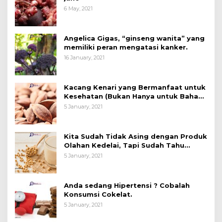
6 May, 2021
Angelica Gigas, “ginseng wanita” yang
memiliki peran mengatasi kanker.
16 January, 2021
Kacang Kenari yang Bermanfaat untuk
Kesehatan (Bukan Hanya untuk Bahan
Kue)
5 January, 2021
Kita Sudah Tidak Asing dengan Produk
Olahan Kedelai, Tapi Sudah Tahu
Manfaatnya untuk Kesehatan?
5 January, 2021
Anda sedang Hipertensi ? Cobalah
Konsumsi Cokelat.
5 January, 2021