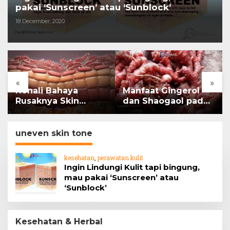
pakai ‘Sunscreen’ atau ‘Sunblock’
18 December, 2020
«
»
Kenali Bahaya
Manfaat Gingerol
Rusaknya Skin
dan Shaogaol pada
Barrier
jahe
uneven skin tone
kesehatan
,
perawatan kulit
Ingin Lindungi Kulit tapi bingung,
mau pakai ‘Sunscreen’ atau
‘Sunblock’
Kesehatan & Herbal