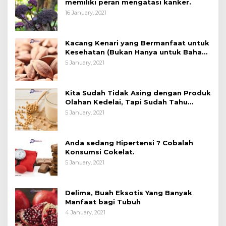
memiliki peran mengatasi kanker.
16 January, 2021
Kacang Kenari yang Bermanfaat untuk
Kesehatan (Bukan Hanya untuk Bahan
Kue)
5 January, 2021
Kita Sudah Tidak Asing dengan Produk
Olahan Kedelai, Tapi Sudah Tahu
Manfaatnya untuk Kesehatan?
5 January, 2021
Anda sedang Hipertensi ? Cobalah
Konsumsi Cokelat.
5 January, 2021
Delima, Buah Eksotis Yang Banyak
Manfaat bagi Tubuh
4 January, 2021