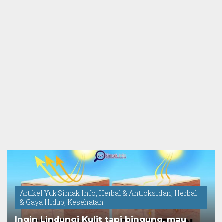
Artikel Yuk Simak Info
,
Herbal & Antioksidan
,
Herbal
& Gaya Hidup
,
Kesehatan
Ingin Lindungi Kulit tapi bingung, mau