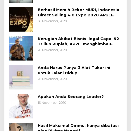
Berhasil Meraih Rekor MURI, Indonesia
Direct Selling 4.0 Expo 2020 AP2LI
berakhir sangat memuaskan
30 November, 2020
Kerugian Akibat Bisnis Ilegal Capai 92
Triliun Rupiah, AP2LI menghimbau
masyarakat Waspada.
28 November, 2020
Anda Harus Punya 3 Alat Tukar ini
untuk Jalani Hidup.
20 November, 2020
Apakah Anda Seorang Leader?
16 November, 2020
Hasil Maksimal Dirimu, hanya dibatasi
oleh Pikiran Negatif.