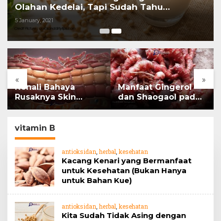
Olahan Kedelai, Tapi Sudah Tahu
Manfaatnya untuk Kesehatan?
5 January, 2021
«
»
Kenali Bahaya
Manfaat Gingerol
Rusaknya Skin
dan Shaogaol pada
Barrier
jahe
vitamin B
antioksidan
,
herbal
,
kesehatan
Kacang Kenari yang Bermanfaat
untuk Kesehatan (Bukan Hanya
untuk Bahan Kue)
antioksidan
,
herbal
,
kesehatan
Kita Sudah Tidak Asing dengan