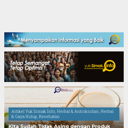
Artikel Yuk Simak Info
,
Herbal & Antioksidan
,
Herbal
& Gaya Hidup
,
Kesehatan
Kita Sudah Tidak Asing dengan Produk