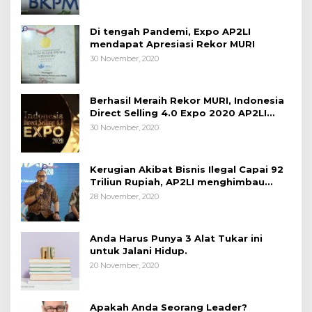
Di tengah Pandemi, Expo AP2LI
mendapat Apresiasi Rekor MURI
30 November, 2020
Berhasil Meraih Rekor MURI, Indonesia
Direct Selling 4.0 Expo 2020 AP2LI
berakhir sangat memuaskan
30 November, 2020
Kerugian Akibat Bisnis Ilegal Capai 92
Triliun Rupiah, AP2LI menghimbau
masyarakat Waspada.
28 November, 2020
Anda Harus Punya 3 Alat Tukar ini
untuk Jalani Hidup.
20 November, 2020
Apakah Anda Seorang Leader?