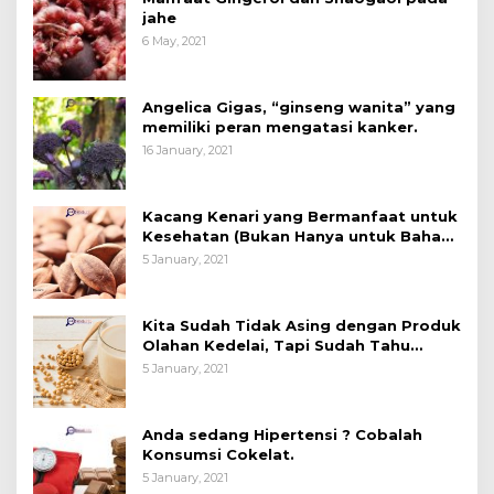
jahe
6 May, 2021
Angelica Gigas, “ginseng wanita” yang
memiliki peran mengatasi kanker.
16 January, 2021
Kacang Kenari yang Bermanfaat untuk
Kesehatan (Bukan Hanya untuk Bahan
Kue)
5 January, 2021
Kita Sudah Tidak Asing dengan Produk
Olahan Kedelai, Tapi Sudah Tahu
Manfaatnya untuk Kesehatan?
5 January, 2021
Anda sedang Hipertensi ? Cobalah
Konsumsi Cokelat.
5 January, 2021