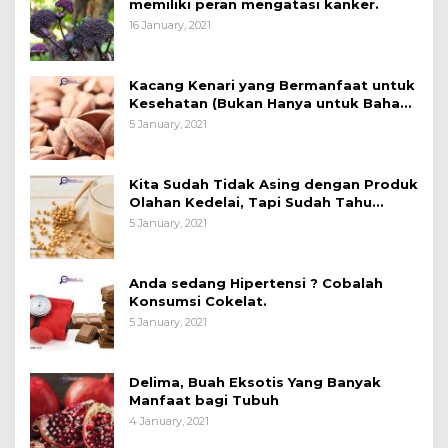
memiliki peran mengatasi kanker.
16 January, 2021
Kacang Kenari yang Bermanfaat untuk
Kesehatan (Bukan Hanya untuk Bahan
Kue)
5 January, 2021
Kita Sudah Tidak Asing dengan Produk
Olahan Kedelai, Tapi Sudah Tahu
Manfaatnya untuk Kesehatan?
5 January, 2021
Anda sedang Hipertensi ? Cobalah
Konsumsi Cokelat.
5 January, 2021
Delima, Buah Eksotis Yang Banyak
Manfaat bagi Tubuh
4 January, 2021