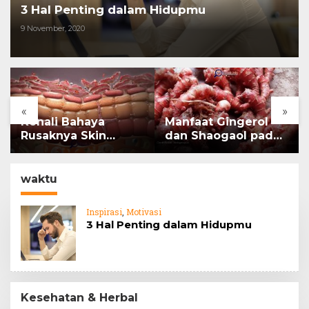
3 Hal Penting dalam Hidupmu
9 November, 2020
«
»
Kenali Bahaya
Manfaat Gingerol
Rusaknya Skin
dan Shaogaol pada
Barrier
jahe
waktu
Inspirasi
,
Motivasi
3 Hal Penting dalam Hidupmu
Kesehatan & Herbal