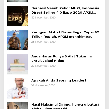
Berhasil Meraih Rekor MURI, Indonesia
Direct Selling 4.0 Expo 2020 AP2LI
berakhir sangat memuaskan
30 November, 2020
Kerugian Akibat Bisnis Ilegal Capai 92
Triliun Rupiah, AP2LI menghimbau
masyarakat Waspada.
28 November, 2020
Anda Harus Punya 3 Alat Tukar ini
untuk Jalani Hidup.
20 November, 2020
Apakah Anda Seorang Leader?
16 November, 2020
Hasil Maksimal Dirimu, hanya dibatasi
oleh Pikiran Negatif.