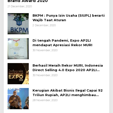
Brand Award 2020
21 December, 2020
BKPM : Punya Izin Usaha (SIUPL) berarti
Wajib Taat Aturan
2 December, 2020
Di tengah Pandemi, Expo AP2LI
mendapat Apresiasi Rekor MURI
30 November, 2020
Berhasil Meraih Rekor MURI, Indonesia
Direct Selling 4.0 Expo 2020 AP2LI
berakhir sangat memuaskan
30 November, 2020
Kerugian Akibat Bisnis Ilegal Capai 92
Triliun Rupiah, AP2LI menghimbau
masyarakat Waspada.
28 November, 2020