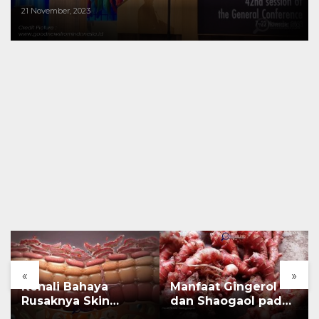
21 November, 2023
«
»
Kenali Bahaya
Manfaat Gingerol
Rusaknya Skin
dan Shaogaol pada
Barrier
jahe