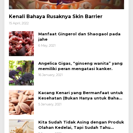
Kenali Bahaya Rusaknya Skin Barrier
15 April, 2022
Manfaat Gingerol dan Shaogaol pada
jahe
6 May, 2021
Angelica Gigas, “ginseng wanita” yang
memiliki peran mengatasi kanker.
16 January, 2021
Kacang Kenari yang Bermanfaat untuk
Kesehatan (Bukan Hanya untuk Bahan
Kue)
5 January, 2021
Kita Sudah Tidak Asing dengan Produk
Olahan Kedelai, Tapi Sudah Tahu
Manfaatnya untuk Kesehatan?