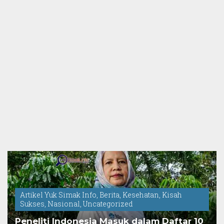
Artikel Yuk Simak Info
,
Berita
,
Kesehatan
,
Kisah
Sukses
,
Nasional
,
Uncategorized
Peneliti Indonesia Masuk dalam Daftar 10