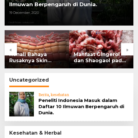
Ilmuwan Berpengaruh di Dunia.
19 December, 2020
«
»
Kenali Bahaya
Manfaat Gingerol
Rusaknya Skin
dan Shaogaol pada
Barrier
jahe
Uncategorized
Berita
,
kesehatan
Peneliti Indonesia Masuk dalam
Daftar 10 Ilmuwan Berpengaruh di
Dunia.
Kesehatan & Herbal