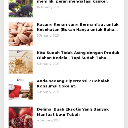
memiliki peran mengatasi kanker.
16 January, 2021
Kacang Kenari yang Bermanfaat untuk
Kesehatan (Bukan Hanya untuk Bahan
Kue)
5 January, 2021
Kita Sudah Tidak Asing dengan Produk
Olahan Kedelai, Tapi Sudah Tahu
Manfaatnya untuk Kesehatan?
5 January, 2021
Anda sedang Hipertensi ? Cobalah
Konsumsi Cokelat.
5 January, 2021
Delima, Buah Eksotis Yang Banyak
Manfaat bagi Tubuh
4 January, 2021