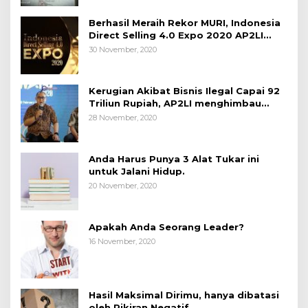
Berhasil Meraih Rekor MURI, Indonesia
Direct Selling 4.0 Expo 2020 AP2LI
berakhir sangat memuaskan
30 November, 2020
Kerugian Akibat Bisnis Ilegal Capai 92
Triliun Rupiah, AP2LI menghimbau
masyarakat Waspada.
28 November, 2020
Anda Harus Punya 3 Alat Tukar ini
untuk Jalani Hidup.
20 November, 2020
Apakah Anda Seorang Leader?
16 November, 2020
Hasil Maksimal Dirimu, hanya dibatasi
oleh Pikiran Negatif.