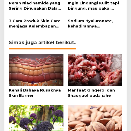
Peran Niacinamide yang
Ingin Lindungi Kulit tapi
Sering Digunakan Dalam
bingung, mau pakai
Krim & Serum Wajah
‘Sunscreen’ atau
‘Sunblock’
3 Cara Produk Skin Care
Sodium Hyaluronate,
menjaga Kelembapan
kehadirannya
kulitmu!
menyegarkan kulitmu.
Simak juga artikel berikut..
Kenali Bahaya Rusaknya
Manfaat Gingerol dan
Skin Barrier
Shaogaol pada jahe