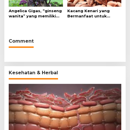
Angelica Gigas, “ginseng
Kacang Kenari yang
wanita” yang memiliki
Bermanfaat untuk
peran mengatasi kanker.
Kesehatan (Bukan Hanya
untuk Bahan Kue)
Comment
Kesehatan & Herbal