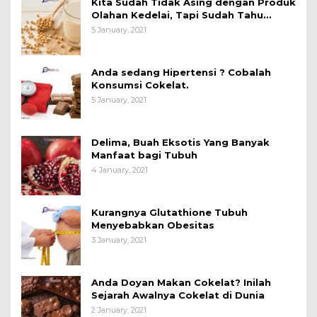
Kita Sudah Tidak Asing dengan Produk
Olahan Kedelai, Tapi Sudah Tahu
Manfaatnya untuk Kesehatan?
5 January, 2021
Anda sedang Hipertensi ? Cobalah
Konsumsi Cokelat.
5 January, 2021
Delima, Buah Eksotis Yang Banyak
Manfaat bagi Tubuh
4 January, 2021
Kurangnya Glutathione Tubuh
Menyebabkan Obesitas
3 January, 2021
Anda Doyan Makan Cokelat? Inilah
Sejarah Awalnya Cokelat di Dunia
2 January, 2021