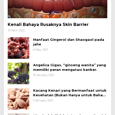
Kenali Bahaya Rusaknya Skin Barrier
15 April, 2022
Manfaat Gingerol dan Shaogaol pada
jahe
6 May, 2021
Angelica Gigas, “ginseng wanita” yang
memiliki peran mengatasi kanker.
16 January, 2021
Kacang Kenari yang Bermanfaat untuk
Kesehatan (Bukan Hanya untuk Bahan
Kue)
5 January, 2021