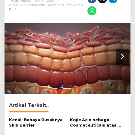
Teddy August
15 April, 2022
Artikel Yuk Simak Info
,
Kesehatan
,
Perawatan
Kulit
Artikel Terkait..
Kenali Bahaya Rusaknya
Kojic Acid sebagai
Skin Barrier
Cosmeceuticals atasi
Hiperpigmentasi