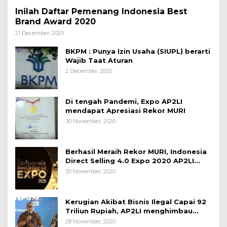
Inilah Daftar Pemenang Indonesia Best
Brand Award 2020
21 December, 2020
BKPM : Punya Izin Usaha (SIUPL) berarti
Wajib Taat Aturan
2 December, 2020
Di tengah Pandemi, Expo AP2LI
mendapat Apresiasi Rekor MURI
30 November, 2020
Berhasil Meraih Rekor MURI, Indonesia
Direct Selling 4.0 Expo 2020 AP2LI
berakhir sangat memuaskan
30 November, 2020
Kerugian Akibat Bisnis Ilegal Capai 92
Triliun Rupiah, AP2LI menghimbau
masyarakat Waspada.
28 November, 2020