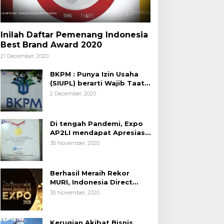
Inilah Daftar Pemenang Indonesia
Best Brand Award 2020
21 December, 2020
BKPM : Punya Izin Usaha
(SIUPL) berarti Wajib Taat
Aturan
2 December, 2020
Di tengah Pandemi, Expo
AP2LI mendapat Apresiasi
Rekor MURI
30 November, 2020
Berhasil Meraih Rekor
MURI, Indonesia Direct
Selling 4.0 Expo 2020
30 November, 2020
AP2LI berakhir sangat
memuaskan
Kerugian Akibat Bisnis