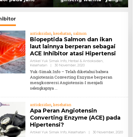
memiliki peran
K
mengatasi kanker.
H
hibitor
antioksidan
,
kesehatan
,
salmon
Biopeptida Salmon dan ikan
laut lainnya berperan sebagai
ACE Inhibitor atasi Hipertensi
Artikel Yuk Simak Info
,
Herbal & Antioksidan
,
By
Kesehatan
|
30 November, 2020
Teddy
Yuk-Simak.Info – Telah diketahui bahwa
August
Angiotensin Converting Enzyme berperan
mengkonversi Angiotensin-I menjadi
selengkapnya
antioksidan
,
kesehatan
Apa Peran Angiotensin
Converting Enzyme (ACE) pada
Hipertensi?
By
Artikel Yuk Simak Info
,
Kesehatan
|
30 November, 2020
Teddy