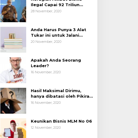
Ilegal Capai 92 Triliun
Rupiah, AP2LI menghimbau
28 November, 2020
masyarakat Waspada.
Anda Harus Punya 3 Alat
Tukar ini untuk Jalani
Hidup.
20 November, 2020
Apakah Anda Seorang
Leader?
16 November, 2020
Hasil Maksimal Dirimu,
hanya dibatasi oleh Pikiran
Negatif.
16 November, 2020
Keunikan Bisnis MLM No 06
12 November, 2020