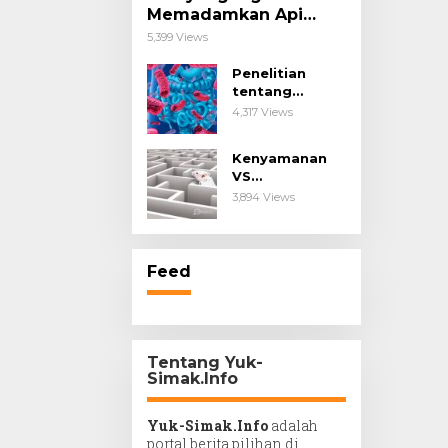
Memadamkan Api
Impianmu!
5,399 Views
Penelitian
tentang
Probiotik
4,317 Views
sebagai Terapi
untuk Kanker &
Kenyamanan
Penyakit
VS
Imunologis.
Kesengsaraan.
3,894 Views
Feed
Tentang Yuk-
Simak.Info
Yuk-Simak.Info
adalah
portal berita pilihan di