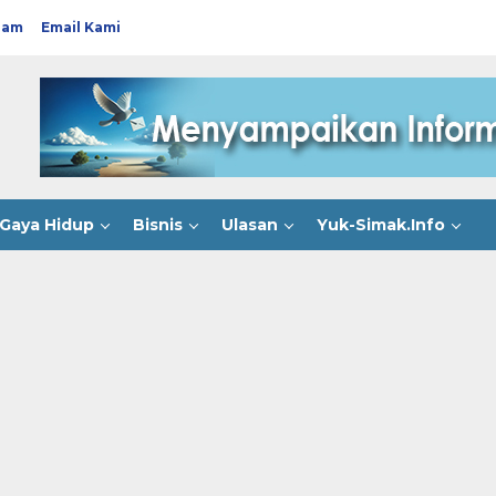
ram
Email Kami
Gaya Hidup
Bisnis
Ulasan
Yuk-Simak.Info