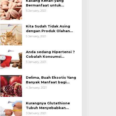
Kacang Kenari yang
esehatan (Bukan
Kedelai, Tapi Sudah
Bermanfaat untuk
anya untuk Bahan Kue)
Tahu Manfaatnya untuk
Kesehatan (Bukan Hanya
5 January, 2021
untuk Bahan Kue)
Kesehatan?
Kita Sudah Tidak Asing
dengan Produk Olahan
Kedelai, Tapi Sudah Tahu
5 January, 2021
Manfaatnya untuk
Kesehatan?
Anda sedang Hipertensi ?
Cobalah Konsumsi
Cokelat.
5 January, 2021
Delima, Buah Eksotis Yang
Banyak Manfaat bagi
Tubuh
4 January, 2021
Kurangnya Glutathione
Tubuh Menyebabkan
Obesitas
3 January, 2021