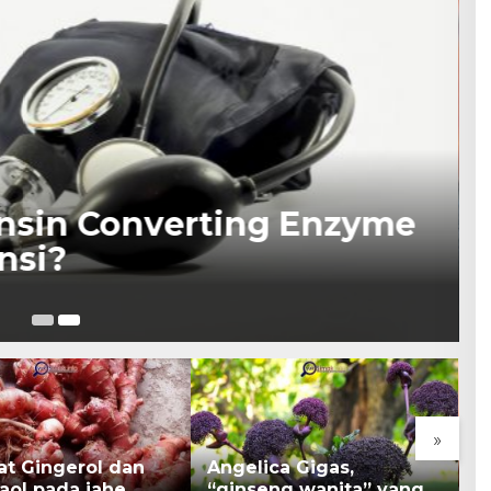
nsin Converting Enzyme
nsi?
30
»
at Gingerol dan
Angelica Gigas,
K
aol pada jahe
“ginseng wanita” yang
B