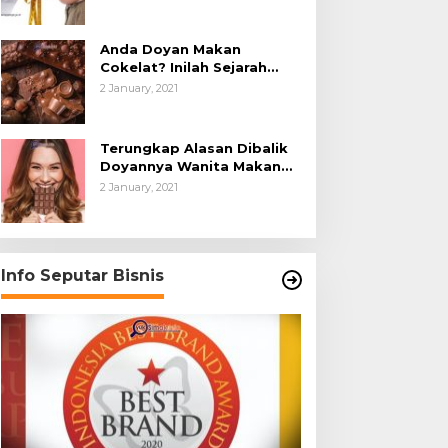
Anda Doyan Makan
Cokelat? Inilah Sejarah
Awalnya Cokelat di Dunia
2 January, 2021
Terungkap Alasan Dibalik
Doyannya Wanita Makan
Cokelat
2 January, 2021
Info Seputar Bisnis