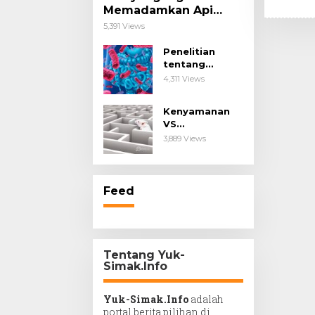
Memadamkan Api
Impianmu!
5,391 Views
Penelitian
tentang
Probiotik
4,311 Views
sebagai Terapi
untuk Kanker &
Kenyamanan
Penyakit
VS
Imunologis.
Kesengsaraan.
3,889 Views
Feed
Tentang Yuk-
Simak.Info
Yuk-Simak.Info
adalah
portal berita pilihan di