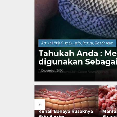
Artikel Yuk Simak Info
,
Berita
,
Kesehatan
Tahukah Anda : Me
digunakan Sebagai
4 December, 2020
«
rsejarah:
Kenali Bahaya Rusaknya
Manfa
onesia Kini
Skin Barrier
Shaog