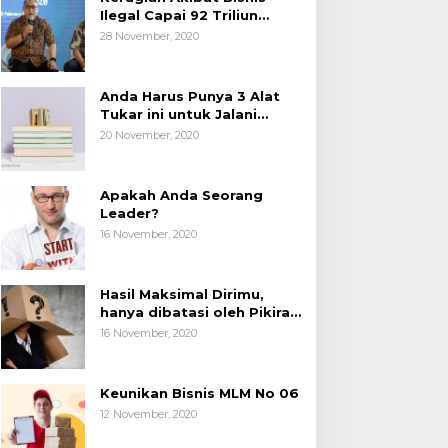
Ilegal Capai 92 Triliun
Rupiah, AP2LI menghimbau
28 November, 2020
masyarakat Waspada.
Anda Harus Punya 3 Alat
Tukar ini untuk Jalani
Hidup.
20 November, 2020
Apakah Anda Seorang
Leader?
16 November, 2020
Hasil Maksimal Dirimu,
hanya dibatasi oleh Pikiran
Negatif.
16 November, 2020
Keunikan Bisnis MLM No 06
12 November, 2020