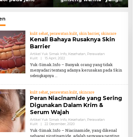
memiliki peran
K
mengatasi kanker.
H
en
kulit sehat
,
perawatan kulit
,
skin barrier
,
skincare
Kenali Bahaya Rusaknya Skin
Barrier
Artikel Yuk Simak Info
,
Kesehatan
,
Perawatan
By
Kulit
|
15 April, 2022
Teddy
Yuk-Simak.Info – Banyak orang yang tidak
August
menyadari tentang adanya kerusakan pada Skin
selengkapnya
kulit sehat
,
perawatan kulit
,
skincare
Peran Niacinamide yang Sering
Digunakan Dalam Krim &
Serum Wajah
Artikel Yuk Simak Info
,
Kesehatan
,
Perawatan
By
Kulit
|
22 December, 2020
Teddy
Yuk-Simak.Info – Niacinamide, yang dikenal
August
sebagai nicotinamide, adalah senyawa penting