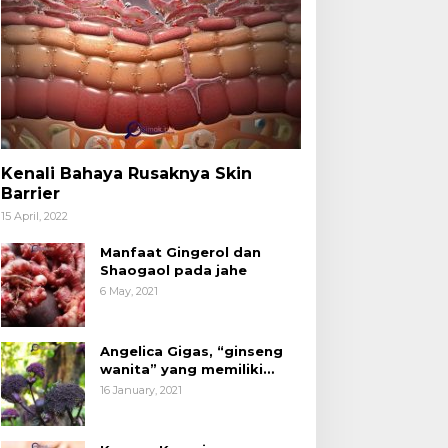
Artikel Yuk Simak Info
,
Kesehatan
,
Perawatan Kulit
Kenali Bahaya Rusaknya Skin
Barrier
Peran Niacinamide yang Ser
15 April, 2022
Dalam Krim & Serum Wajah
Manfaat Gingerol dan
Shaogaol pada jahe
 December, 2020
6 May, 2021
Angelica Gigas, “ginseng
wanita” yang memiliki
peran mengatasi kanker.
16 January, 2021
acang Kenari yang
Kita Sudah Tidak Asing
ermanfaat untuk
dengan Produk Olahan