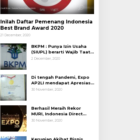
Inilah Daftar Pemenang Indonesia
Best Brand Award 2020
21 December, 2020
BKPM : Punya Izin Usaha
(SIUPL) berarti Wajib Taat
Aturan
2 December, 2020
Di tengah Pandemi, Expo
AP2LI mendapat Apresiasi
Rekor MURI
30 November, 2020
Berhasil Meraih Rekor
MURI, Indonesia Direct
Selling 4.0 Expo 2020
30 November, 2020
AP2LI berakhir sangat
memuaskan
Kerugian Akibat Bisnis