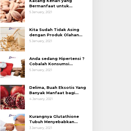
Kacang Kenari yang
esehatan (Bukan
Kedelai, Tapi Sudah
Bermanfaat untuk
anya untuk Bahan Kue)
Tahu Manfaatnya untuk
Kesehatan (Bukan Hanya
5 January, 2021
untuk Bahan Kue)
Kesehatan?
Kita Sudah Tidak Asing
dengan Produk Olahan
Kedelai, Tapi Sudah Tahu
5 January, 2021
Manfaatnya untuk
Kesehatan?
Anda sedang Hipertensi ?
Cobalah Konsumsi
Cokelat.
5 January, 2021
Delima, Buah Eksotis Yang
Banyak Manfaat bagi
Tubuh
4 January, 2021
Kurangnya Glutathione
Tubuh Menyebabkan
Obesitas
3 January, 2021