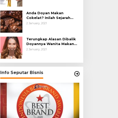
Anda Doyan Makan
Cokelat? Inilah Sejarah
Awalnya Cokelat di Dunia
2 January, 2021
Terungkap Alasan Dibalik
Doyannya Wanita Makan
Cokelat
2 January, 2021
Info Seputar Bisnis