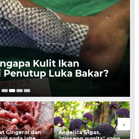
ngapa Kulit Ikan
 Penutup Luka Bakar?
22
»
at Gingerol dan
Angelica Gigas,
K
aol pada jahe
“ginseng wanita” yang
B