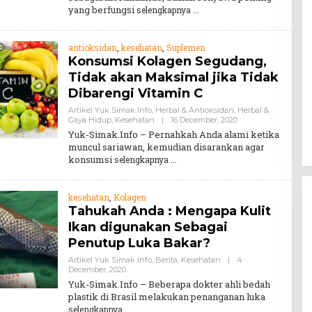
yang berfungsi
selengkapnya
antioksidan
,
kesehatan
,
Suplemen
Konsumsi Kolagen Segudang,
Tidak akan Maksimal jika Tidak
Dibarengi Vitamin C
Artikel Yuk Simak Info
,
Herbal & Antioksidan
,
Herbal &
By
Gaya Hidup
,
Kesehatan
|
16 December, 2020
Teddy
Yuk-Simak.Info – Pernahkah Anda alami ketika
August
muncul sariawan, kemudian disarankan agar
konsumsi
selengkapnya
kesehatan
,
Kolagen
Tahukah Anda : Mengapa Kulit
Ikan digunakan Sebagai
Penutup Luka Bakar?
Artikel Yuk Simak Info
,
Berita
,
Kesehatan
|
4
By
December, 2020
Teddy
Yuk-Simak.Info – Beberapa dokter ahli bedah
August
plastik di Brasil melakukan penanganan luka
selengkapnya