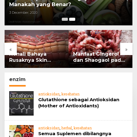
Manakah yang Benar?
3 December, 2020
«
»
Kenali Bahaya
Manfaat Gingerol
Rusaknya Skin
dan Shaogaol pada
Barrier
jahe
enzim
antioksidan
,
kesehatan
Glutathione sebagai Antioksidan
(Mother of Antioxidants)
antioksidan
,
herbal
,
kesehatan
Semua Suplemen dibilangnya