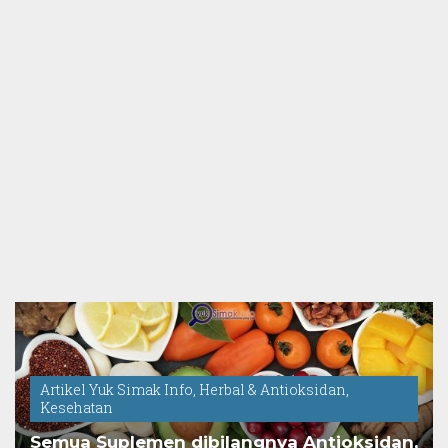
Artikel Yuk Simak Info
,
Herbal & Antioksidan
,
Kesehatan
Semua Suplemen dibilangnya Antioksidan,