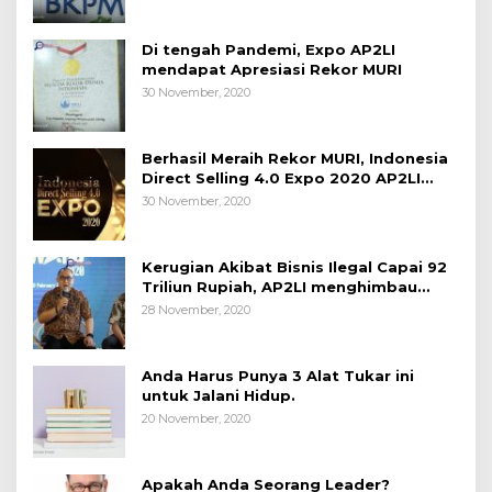
Di tengah Pandemi, Expo AP2LI
mendapat Apresiasi Rekor MURI
30 November, 2020
Berhasil Meraih Rekor MURI, Indonesia
Direct Selling 4.0 Expo 2020 AP2LI
berakhir sangat memuaskan
30 November, 2020
Kerugian Akibat Bisnis Ilegal Capai 92
Triliun Rupiah, AP2LI menghimbau
masyarakat Waspada.
28 November, 2020
Anda Harus Punya 3 Alat Tukar ini
untuk Jalani Hidup.
20 November, 2020
Apakah Anda Seorang Leader?