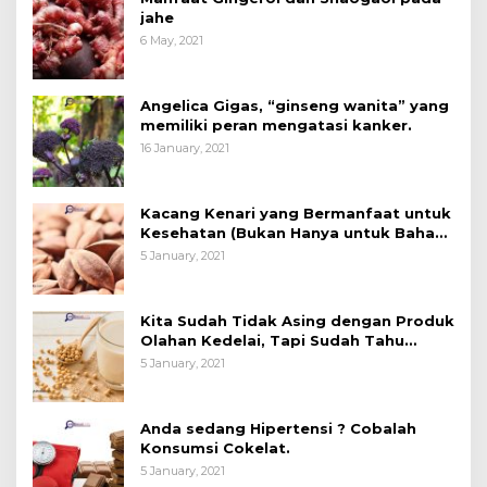
jahe
6 May, 2021
Angelica Gigas, “ginseng wanita” yang
memiliki peran mengatasi kanker.
16 January, 2021
Kacang Kenari yang Bermanfaat untuk
Kesehatan (Bukan Hanya untuk Bahan
Kue)
5 January, 2021
Kita Sudah Tidak Asing dengan Produk
Olahan Kedelai, Tapi Sudah Tahu
Manfaatnya untuk Kesehatan?
5 January, 2021
Anda sedang Hipertensi ? Cobalah
Konsumsi Cokelat.
5 January, 2021