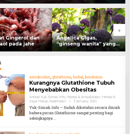
»
at Gingerol dan
Angelica Gigas,
K
aol pada jahe
“ginseng wanita” yang
B
memiliki peran
K
mengatasi kanker.
H
k
antioksidan
,
glutathione
,
herbal
,
kesehatan
Kurangnya Glutathione Tubuh
Menyebabkan Obesitas
Artikel Yuk Simak Info
,
Herbal & Antioksidan
,
Herbal &
By
Gaya Hidup
,
Kesehatan
|
3 January, 2021
Teddy
Yuk-Simak.Info – Sudah diketahui secara ilmiah
August
bahwa peran Glutathione sangat penting bagi
selengkapnya