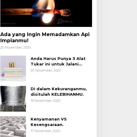
Ada yang Ingin Memadamkan Api
Impianmu!
20 November, 2020
Anda Harus Punya 3 Alat
Tukar ini untuk Jalani
Hidup.
20 November, 2020
Di dalam Kekuranganmu,
disitulah KELEBIHANMU.
19 November, 2020
Kenyamanan VS
Kesengsaraan.
17 November, 2020