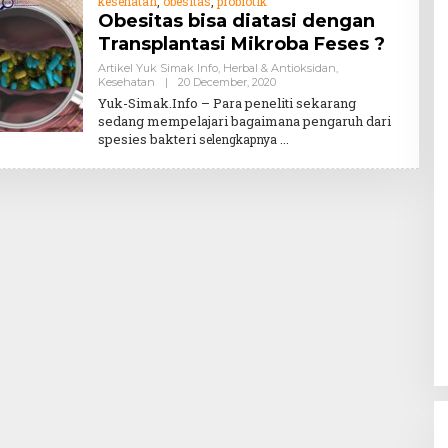
kesehatan
,
obesitas
,
probiotik
Obesitas bisa diatasi dengan
Transplantasi Mikroba Feses ?
Artikel Yuk Simak Info
,
Herbal & Antioksidan
,
By
Kesehatan
|
20 December, 2020
Teddy
Yuk-Simak.Info – Para peneliti sekarang
August
sedang mempelajari bagaimana pengaruh dari
spesies bakteri
selengkapnya