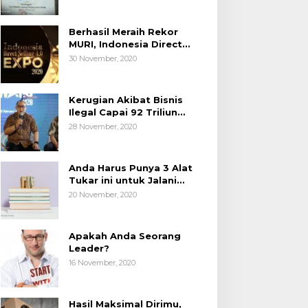
Berhasil Meraih Rekor
MURI, Indonesia Direct
Selling 4.0 Expo 2020
30 November, 2020
AP2LI berakhir sangat
memuaskan
Kerugian Akibat Bisnis
Ilegal Capai 92 Triliun
Rupiah, AP2LI menghimbau
28 November, 2020
masyarakat Waspada.
Anda Harus Punya 3 Alat
Tukar ini untuk Jalani
Hidup.
20 November, 2020
Apakah Anda Seorang
Leader?
16 November, 2020
Hasil Maksimal Dirimu,