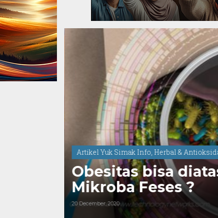
Artikel Yuk Simak Info
,
Herbal & Antioksi
Obesitas bisa diat
Mikroba Feses ?
20 December, 2020