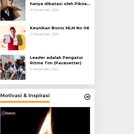
hanya dibatasi oleh Pikiran
Negatif.
16 November, 2020
Keunikan Bisnis MLM No 06
12 November, 2020
Leader adalah Pengatur
Ritme Tim (Pacesetter)
11 November, 2020
Motivasi & Inspirasi