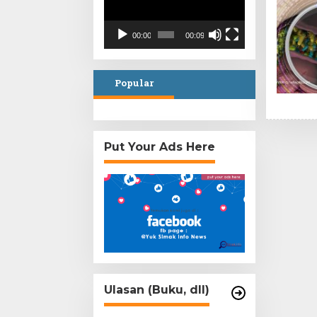
00:00
00:09
Popular
Put Your Ads Here
Ulasan (Buku, dll)