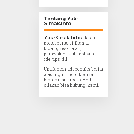
Tentang Yuk-
Simak.Info
Yuk-Simak.Info
adalah
portal berita pilihan di
bidang kesehatan,
perawatan kulit, motivasi,
ide, tips, dll.
Untuk menjadi penulis berita
atau ingin mengiklankan
bisnis atau produk Anda,
silakan bisa hubungi kami.