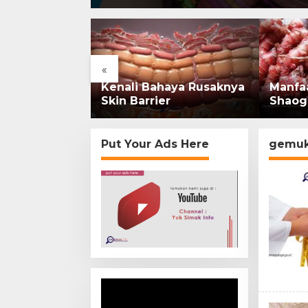
«
rsejarah:
Kenali Bahaya Rusaknya
Manfa
onesia Kini
Skin Barrier
Shaog
mi di
Put Your Ads Here
gemu
Video
Player