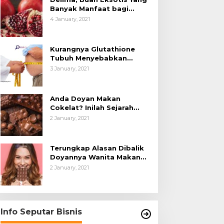
Banyak Manfaat bagi
Tubuh
4 January, 2021
Kurangnya Glutathione
Tubuh Menyebabkan
Obesitas
3 January, 2021
Anda Doyan Makan
Cokelat? Inilah Sejarah
Awalnya Cokelat di Dunia
2 January, 2021
Terungkap Alasan Dibalik
Doyannya Wanita Makan
Cokelat
2 January, 2021
Info Seputar Bisnis