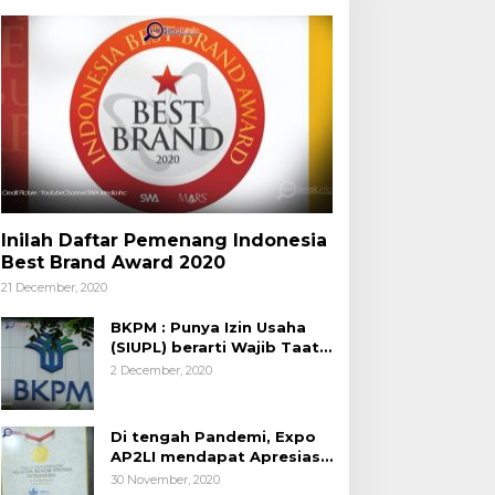
Inilah Daftar Pemenang Indonesia
Best Brand Award 2020
21 December, 2020
BKPM : Punya Izin Usaha
(SIUPL) berarti Wajib Taat
Aturan
2 December, 2020
Di tengah Pandemi, Expo
AP2LI mendapat Apresiasi
Rekor MURI
30 November, 2020