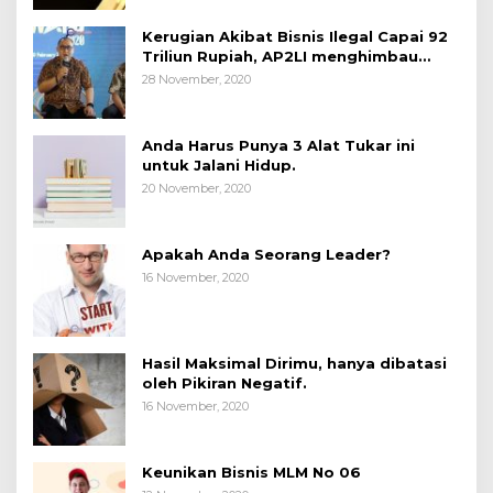
Kerugian Akibat Bisnis Ilegal Capai 92
Triliun Rupiah, AP2LI menghimbau
masyarakat Waspada.
28 November, 2020
Anda Harus Punya 3 Alat Tukar ini
untuk Jalani Hidup.
20 November, 2020
Apakah Anda Seorang Leader?
16 November, 2020
Hasil Maksimal Dirimu, hanya dibatasi
oleh Pikiran Negatif.
16 November, 2020
Keunikan Bisnis MLM No 06