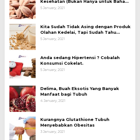
Kesehatan (Bukan Hanya untuk Bahan
Kue)
5 January, 2021
Kita Sudah Tidak Asing dengan Produk
Olahan Kedelai, Tapi Sudah Tahu
Manfaatnya untuk Kesehatan?
5 January, 2021
Anda sedang Hipertensi ? Cobalah
Konsumsi Cokelat.
5 January, 2021
Delima, Buah Eksotis Yang Banyak
Manfaat bagi Tubuh
4 January, 2021
Kurangnya Glutathione Tubuh
Menyebabkan Obesitas
3 January, 2021