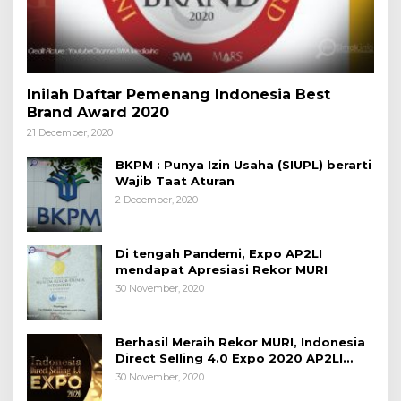
Inilah Daftar Pemenang Indonesia Best
Brand Award 2020
21 December, 2020
BKPM : Punya Izin Usaha (SIUPL) berarti
Wajib Taat Aturan
2 December, 2020
Di tengah Pandemi, Expo AP2LI
mendapat Apresiasi Rekor MURI
30 November, 2020
Berhasil Meraih Rekor MURI, Indonesia
Direct Selling 4.0 Expo 2020 AP2LI
berakhir sangat memuaskan
30 November, 2020