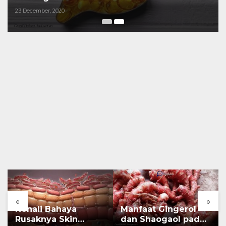
23 December, 2020
«
»
Kenali Bahaya
Manfaat Gingerol
Rusaknya Skin
dan Shaogaol pada