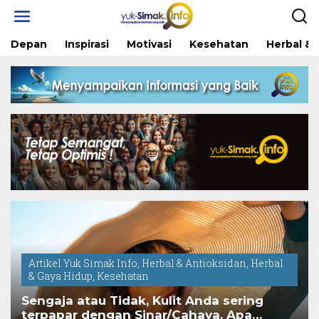
Skip
to
content
Depan
Inspirasi
Motivasi
Kesehatan
Herbal & 
Artikel Yuk Simak Info
,
Herbal & Antioksidan
,
Herbal
& Gaya Hidup
,
Kesehatan
Sengaja atau Tidak, Kulit Anda sering
terpapar dengan Sinar/Cahaya. Apa