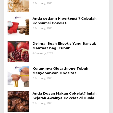
Manfaatnya untuk Kesehatan?
5 January, 2021
Anda sedang Hipertensi ? Cobalah
Konsumsi Cokelat.
5 January, 2021
Delima, Buah Eksotis Yang Banyak
Manfaat bagi Tubuh
4 January, 2021
Kurangnya Glutathione Tubuh
Menyebabkan Obesitas
3 January, 2021
Anda Doyan Makan Cokelat? Inilah
Sejarah Awalnya Cokelat di Dunia
2 January, 2021