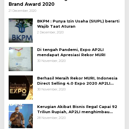
Brand Award 2020
21 December, 2020
BKPM : Punya Izin Usaha (SIUPL) berarti
Wajib Taat Aturan
2 December, 2020
Di tengah Pandemi, Expo AP2LI
mendapat Apresiasi Rekor MURI
30 November, 2020
Berhasil Meraih Rekor MURI, Indonesia
Direct Selling 4.0 Expo 2020 AP2LI
berakhir sangat memuaskan
30 November, 2020
Kerugian Akibat Bisnis Ilegal Capai 92
Triliun Rupiah, AP2LI menghimbau
masyarakat Waspada.
28 November, 2020