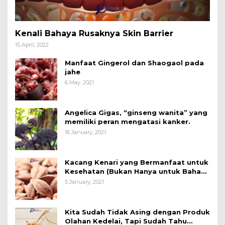
Kenali Bahaya Rusaknya Skin Barrier
15 April, 2022
Manfaat Gingerol dan Shaogaol pada
jahe
6 May, 2021
Angelica Gigas, “ginseng wanita” yang
memiliki peran mengatasi kanker.
16 January, 2021
Kacang Kenari yang Bermanfaat untuk
Kesehatan (Bukan Hanya untuk Bahan
Kue)
5 January, 2021
Kita Sudah Tidak Asing dengan Produk
Olahan Kedelai, Tapi Sudah Tahu