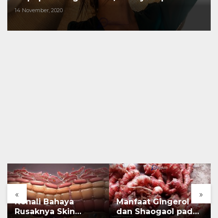
risikonya?
14 November, 2020
«
»
Kenali Bahaya
Manfaat Gingerol
Rusaknya Skin
dan Shaogaol pada