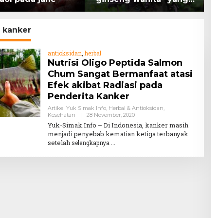
memiliki peran
K
mengatasi kanker.
H
l kanker
antioksidan
,
herbal
Nutrisi Oligo Peptida Salmon
Chum Sangat Bermanfaat atasi
Efek akibat Radiasi pada
Penderita Kanker
Artikel Yuk Simak Info
,
Herbal & Antioksidan
,
By
Kesehatan
|
28 November, 2020
Teddy
Yuk-Simak.Info – Di Indonesia, kanker masih
August
menjadi penyebab kematian ketiga terbanyak
setelah
selengkapnya