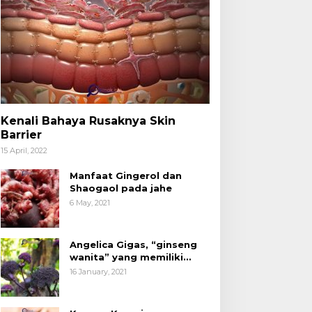
Kenali Bahaya Rusaknya Skin
Barrier
15 April, 2022
Manfaat Gingerol dan
Shaogaol pada jahe
6 May, 2021
Angelica Gigas, “ginseng
wanita” yang memiliki
peran mengatasi kanker.
16 January, 2021
acang Kenari yang
Kita Sudah Tidak Asing
ermanfaat untuk
dengan Produk Olahan