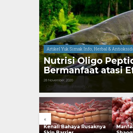
Artikel Yuk Simak Info
,
Herbal & Antioksi
Nutrisi Oligo Pep
Bermanfaat atasi E
Penderita Kanker
28 November, 2020
«
rsejarah:
Kenali Bahaya Rusaknya
Manfa
onesia Kini
Skin Barrier
Shaog