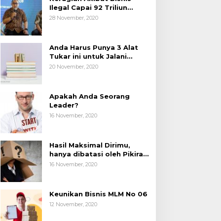
Ilegal Capai 92 Triliun
Rupiah, AP2LI menghimbau
28 November, 2020
masyarakat Waspada.
Anda Harus Punya 3 Alat
Tukar ini untuk Jalani
Hidup.
20 November, 2020
Apakah Anda Seorang
Leader?
16 November, 2020
Hasil Maksimal Dirimu,
hanya dibatasi oleh Pikiran
Negatif.
16 November, 2020
Keunikan Bisnis MLM No 06
12 November, 2020