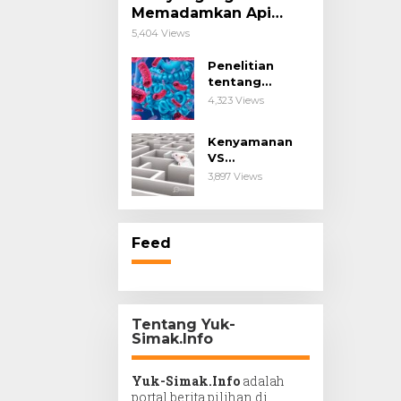
Memadamkan Api
Impianmu!
5,404 Views
Penelitian
tentang
Probiotik
4,323 Views
sebagai Terapi
untuk Kanker &
Kenyamanan
Penyakit
VS
Imunologis.
Kesengsaraan.
3,897 Views
Feed
Tentang Yuk-
Simak.Info
Yuk-Simak.Info
adalah
portal berita pilihan di