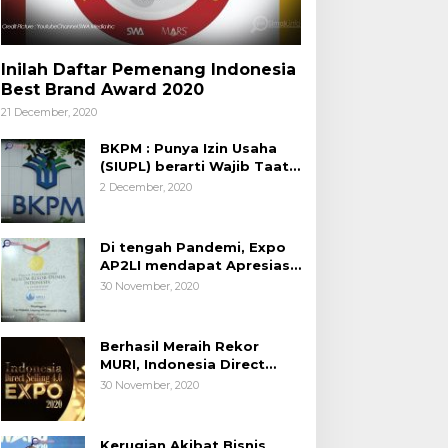
Inilah Daftar Pemenang Indonesia
Best Brand Award 2020
21 December, 2020
BKPM : Punya Izin Usaha
(SIUPL) berarti Wajib Taat
Aturan
2 December, 2020
Di tengah Pandemi, Expo
AP2LI mendapat Apresiasi
Rekor MURI
30 November, 2020
Berhasil Meraih Rekor
MURI, Indonesia Direct
Selling 4.0 Expo 2020
30 November, 2020
AP2LI berakhir sangat
memuaskan
Kerugian Akibat Bisnis