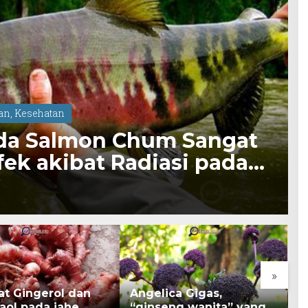
dan
,
Kesehatan
tida Salmon Chum Sangat
fek akibat Radiasi pada
»
at Gingerol dan
Angelica Gigas,
K
aol pada jahe
“ginseng wanita” yang
B