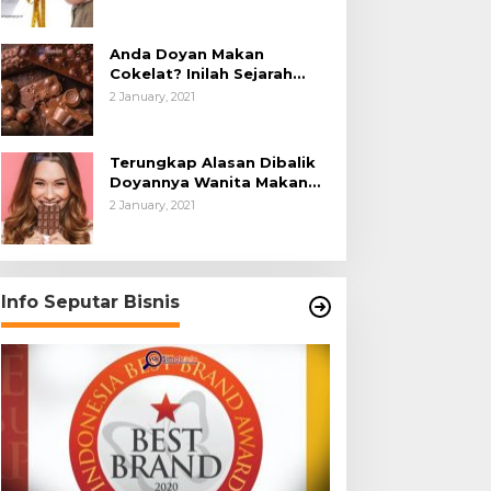
Anda Doyan Makan
Cokelat? Inilah Sejarah
Awalnya Cokelat di Dunia
2 January, 2021
Terungkap Alasan Dibalik
Doyannya Wanita Makan
Cokelat
2 January, 2021
Info Seputar Bisnis