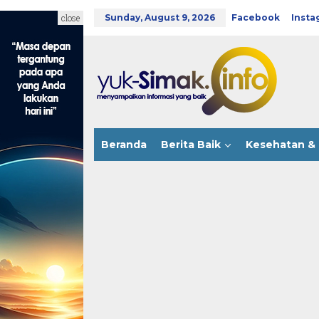
Skip
to
close
Sunday, August 9, 2026
Facebook
Insta
content
Beranda
Berita Baik
Kesehatan & 