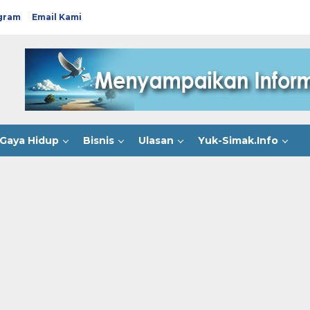
gram
Email Kami
Gaya Hidup
Bisnis
Ulasan
Yuk-Simak.Info