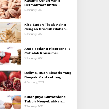
Kacang Kenari yang
esehatan (Bukan
Kedelai, Tapi Sudah
Bermanfaat untuk
anya untuk Bahan Kue)
Tahu Manfaatnya untuk
Kesehatan (Bukan Hanya
5 January, 2021
untuk Bahan Kue)
Kesehatan?
Kita Sudah Tidak Asing
dengan Produk Olahan
Kedelai, Tapi Sudah Tahu
5 January, 2021
Manfaatnya untuk
Kesehatan?
Anda sedang Hipertensi ?
Cobalah Konsumsi
Cokelat.
5 January, 2021
Delima, Buah Eksotis Yang
Banyak Manfaat bagi
Tubuh
4 January, 2021
Kurangnya Glutathione
Tubuh Menyebabkan
Obesitas
3 January, 2021