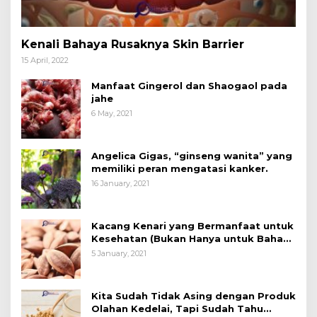
Kenali Bahaya Rusaknya Skin Barrier
15 April, 2022
Manfaat Gingerol dan Shaogaol pada
jahe
6 May, 2021
Angelica Gigas, “ginseng wanita” yang
memiliki peran mengatasi kanker.
16 January, 2021
Kacang Kenari yang Bermanfaat untuk
Kesehatan (Bukan Hanya untuk Bahan
Kue)
5 January, 2021
Kita Sudah Tidak Asing dengan Produk
Olahan Kedelai, Tapi Sudah Tahu