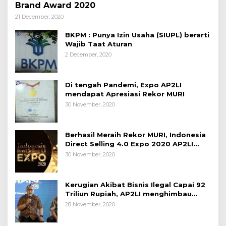
Brand Award 2020
21 December, 2020
BKPM : Punya Izin Usaha (SIUPL) berarti
Wajib Taat Aturan
2 December, 2020
Di tengah Pandemi, Expo AP2LI
mendapat Apresiasi Rekor MURI
30 November, 2020
Berhasil Meraih Rekor MURI, Indonesia
Direct Selling 4.0 Expo 2020 AP2LI
berakhir sangat memuaskan
30 November, 2020
Kerugian Akibat Bisnis Ilegal Capai 92
Triliun Rupiah, AP2LI menghimbau
masyarakat Waspada.
28 November, 2020