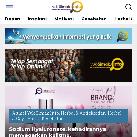
Skip
to
content
Depan
Inspirasi
Motivasi
Kesehatan
Herbal & 
Artikel Yuk Simak Info
,
Herbal & Antioksidan
,
Herbal
& Gaya Hidup
,
Kesehatan
Sodium Hyaluronate, kehadirannya
menyegarkan kulitmu.