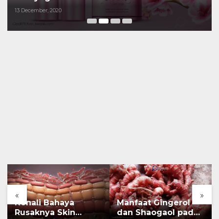
13 December, 2020
«
»
Kenali Bahaya
Manfaat Gingerol
Rusaknya Skin
dan Shaogaol pada