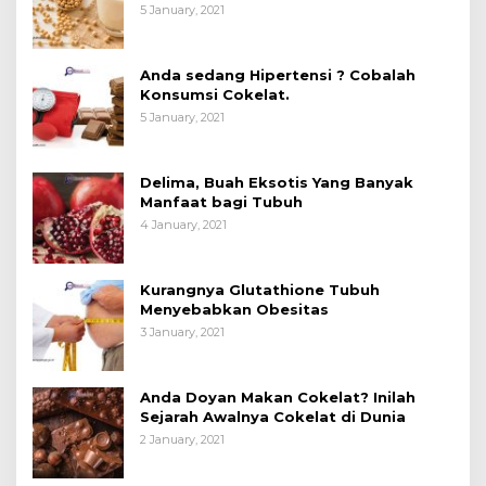
Manfaatnya untuk Kesehatan?
5 January, 2021
Anda sedang Hipertensi ? Cobalah
Konsumsi Cokelat.
5 January, 2021
Delima, Buah Eksotis Yang Banyak
Manfaat bagi Tubuh
4 January, 2021
Kurangnya Glutathione Tubuh
Menyebabkan Obesitas
3 January, 2021
Anda Doyan Makan Cokelat? Inilah
Sejarah Awalnya Cokelat di Dunia
2 January, 2021