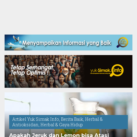
Artikel Yuk Simak Info
,
Berita Baik
,
Herbal &
Antioksidan
,
Herbal & Gaya Hidup
Apakah Jeruk dan Lemon bisa Atasi