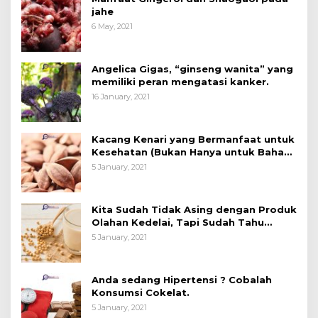
jahe
6 May, 2021
Angelica Gigas, “ginseng wanita” yang
memiliki peran mengatasi kanker.
16 January, 2021
Kacang Kenari yang Bermanfaat untuk
Kesehatan (Bukan Hanya untuk Bahan
Kue)
5 January, 2021
Kita Sudah Tidak Asing dengan Produk
Olahan Kedelai, Tapi Sudah Tahu
Manfaatnya untuk Kesehatan?
5 January, 2021
Anda sedang Hipertensi ? Cobalah
Konsumsi Cokelat.
5 January, 2021