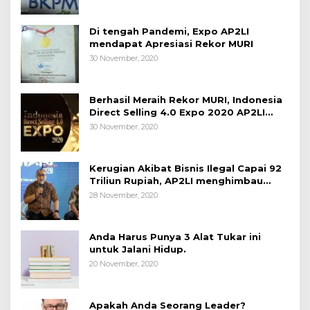
Di tengah Pandemi, Expo AP2LI
mendapat Apresiasi Rekor MURI
30 November, 2020
Berhasil Meraih Rekor MURI, Indonesia
Direct Selling 4.0 Expo 2020 AP2LI
berakhir sangat memuaskan
30 November, 2020
Kerugian Akibat Bisnis Ilegal Capai 92
Triliun Rupiah, AP2LI menghimbau
masyarakat Waspada.
28 November, 2020
Anda Harus Punya 3 Alat Tukar ini
untuk Jalani Hidup.
20 November, 2020
Apakah Anda Seorang Leader?