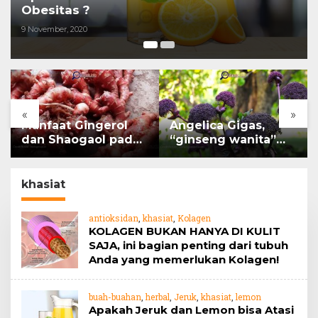
Obesitas ?
9 November, 2020
«
»
Manfaat Gingerol
Angelica Gigas,
dan Shaogaol pada
“ginseng wanita”
jahe
yang memiliki peran
mengatasi kanker.
khasiat
antioksidan
,
khasiat
,
Kolagen
KOLAGEN BUKAN HANYA DI KULIT
SAJA, ini bagian penting dari tubuh
Anda yang memerlukan Kolagen!
buah-buahan
,
herbal
,
Jeruk
,
khasiat
,
lemon
Apakah Jeruk dan Lemon bisa Atasi