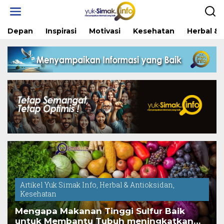
Skip
to
content
Depan
Inspirasi
Motivasi
Kesehatan
Herbal & 
Artikel Yuk Simak Info
,
Herbal & Antioksidan
,
Kesehatan
Mengapa Makanan Tinggi Sulfur Baik
untuk Membantu Tubuh meningkatkan