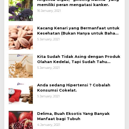
memiliki peran mengatasi kanker.
16 January, 2021
Kacang Kenari yang Bermanfaat untuk
Kesehatan (Bukan Hanya untuk Bahan
Kue)
5 January, 2021
Kita Sudah Tidak Asing dengan Produk
Olahan Kedelai, Tapi Sudah Tahu
Manfaatnya untuk Kesehatan?
5 January, 2021
Anda sedang Hipertensi ? Cobalah
Konsumsi Cokelat.
5 January, 2021
Delima, Buah Eksotis Yang Banyak
Manfaat bagi Tubuh
4 January, 2021