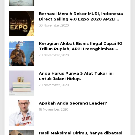
Berhasil Meraih Rekor MURI, Indonesia
Direct Selling 4.0 Expo 2020 AP2LI
berakhir sangat memuaskan
30 November, 2020
Kerugian Akibat Bisnis Ilegal Capai 92
Triliun Rupiah, AP2LI menghimbau
masyarakat Waspada.
28 November, 2020
Anda Harus Punya 3 Alat Tukar ini
untuk Jalani Hidup.
20 November, 2020
Apakah Anda Seorang Leader?
16 November, 2020
Hasil Maksimal Dirimu, hanya dibatasi