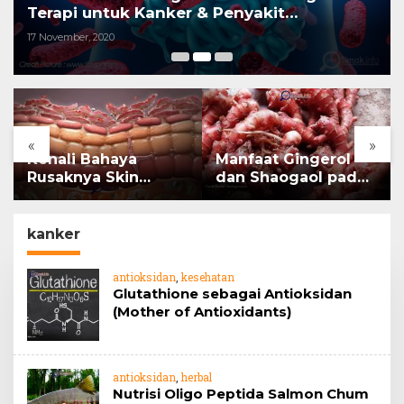
Terapi untuk Kanker & Penyakit
Imunologis.
17 November, 2020
«
»
Kenali Bahaya
Manfaat Gingerol
Rusaknya Skin
dan Shaogaol pada
Barrier
jahe
kanker
antioksidan
,
kesehatan
Glutathione sebagai Antioksidan
(Mother of Antioxidants)
antioksidan
,
herbal
Nutrisi Oligo Peptida Salmon Chum