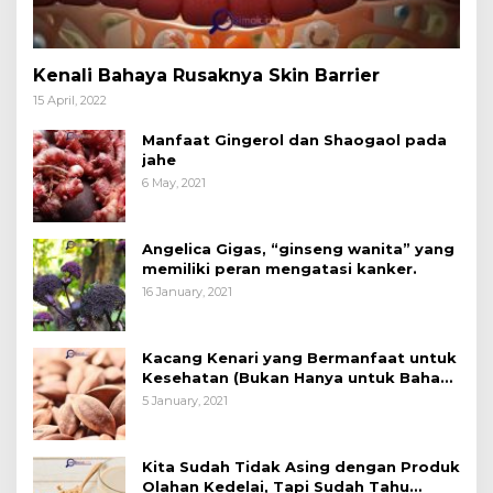
Kenali Bahaya Rusaknya Skin Barrier
15 April, 2022
Manfaat Gingerol dan Shaogaol pada
jahe
6 May, 2021
Angelica Gigas, “ginseng wanita” yang
memiliki peran mengatasi kanker.
16 January, 2021
Kacang Kenari yang Bermanfaat untuk
Kesehatan (Bukan Hanya untuk Bahan
Kue)
5 January, 2021
Kita Sudah Tidak Asing dengan Produk
Olahan Kedelai, Tapi Sudah Tahu