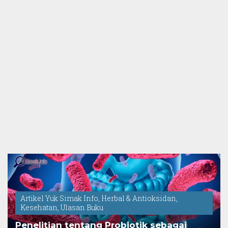
Artikel Yuk Simak Info
,
Herbal & Antioksidan
,
Kesehatan
,
Ulasan Buku
Penelitian tentang Probiotik sebagai