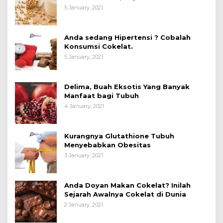
Manfaatnya untuk Kesehatan?
5 January, 2021
Anda sedang Hipertensi ? Cobalah
Konsumsi Cokelat.
5 January, 2021
Delima, Buah Eksotis Yang Banyak
Manfaat bagi Tubuh
4 January, 2021
Kurangnya Glutathione Tubuh
Menyebabkan Obesitas
3 January, 2021
Anda Doyan Makan Cokelat? Inilah
Sejarah Awalnya Cokelat di Dunia
2 January, 2021