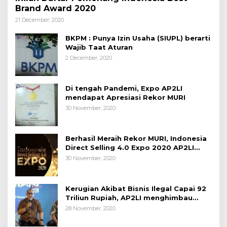
Brand Award 2020
21 December, 2020
BKPM : Punya Izin Usaha (SIUPL) berarti
Wajib Taat Aturan
2 December, 2020
Di tengah Pandemi, Expo AP2LI
mendapat Apresiasi Rekor MURI
30 November, 2020
Berhasil Meraih Rekor MURI, Indonesia
Direct Selling 4.0 Expo 2020 AP2LI
berakhir sangat memuaskan
30 November, 2020
Kerugian Akibat Bisnis Ilegal Capai 92
Triliun Rupiah, AP2LI menghimbau
masyarakat Waspada.
28 November, 2020