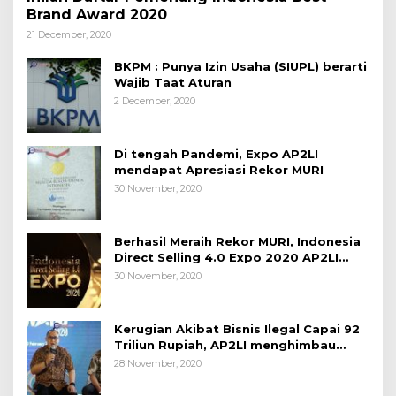
Brand Award 2020
21 December, 2020
BKPM : Punya Izin Usaha (SIUPL) berarti
Wajib Taat Aturan
2 December, 2020
Di tengah Pandemi, Expo AP2LI
mendapat Apresiasi Rekor MURI
30 November, 2020
Berhasil Meraih Rekor MURI, Indonesia
Direct Selling 4.0 Expo 2020 AP2LI
berakhir sangat memuaskan
30 November, 2020
Kerugian Akibat Bisnis Ilegal Capai 92
Triliun Rupiah, AP2LI menghimbau
masyarakat Waspada.
28 November, 2020