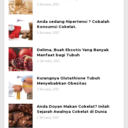
Manfaatnya untuk Kesehatan?
5 January, 2021
Anda sedang Hipertensi ? Cobalah
Konsumsi Cokelat.
5 January, 2021
Delima, Buah Eksotis Yang Banyak
Manfaat bagi Tubuh
4 January, 2021
Kurangnya Glutathione Tubuh
Menyebabkan Obesitas
3 January, 2021
Anda Doyan Makan Cokelat? Inilah
Sejarah Awalnya Cokelat di Dunia
2 January, 2021