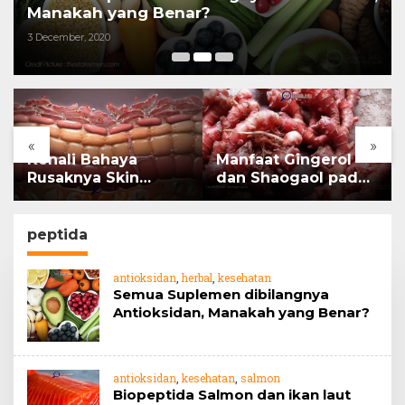
Manakah yang Benar?
3 December, 2020
«
»
Kenali Bahaya
Manfaat Gingerol
Rusaknya Skin
dan Shaogaol pada
Barrier
jahe
peptida
antioksidan
,
herbal
,
kesehatan
Semua Suplemen dibilangnya
Antioksidan, Manakah yang Benar?
antioksidan
,
kesehatan
,
salmon
Biopeptida Salmon dan ikan laut