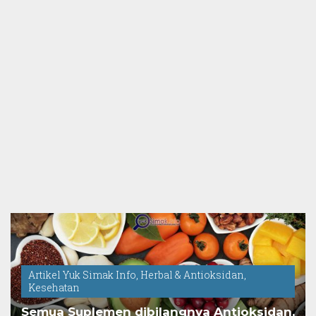
Artikel Yuk Simak Info
,
Herbal & Antioksidan
,
Kesehatan
Semua Suplemen dibilangnya Antioksidan,