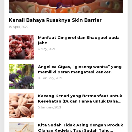
Kenali Bahaya Rusaknya Skin Barrier
15 April, 2022
Manfaat Gingerol dan Shaogaol pada
jahe
6 May, 2021
Angelica Gigas, “ginseng wanita” yang
memiliki peran mengatasi kanker.
16 January, 2021
Kacang Kenari yang Bermanfaat untuk
Kesehatan (Bukan Hanya untuk Bahan
Kue)
5 January, 2021
Kita Sudah Tidak Asing dengan Produk
Olahan Kedelai, Tapi Sudah Tahu