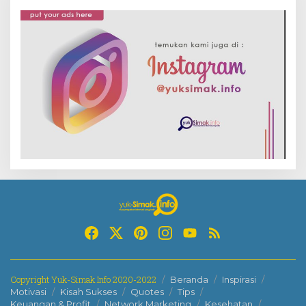
Copyright Yuk-Simak.Info 2020-2022
Beranda
Inspirasi
Motivasi
Kisah Sukses
Quotes
Tips
Keuangan & Profit
Network Marketing
Kesehatan