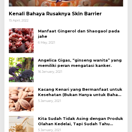
Kenali Bahaya Rusaknya Skin Barrier
15 April, 2022
Manfaat Gingerol dan Shaogaol pada
jahe
6 May, 2021
Angelica Gigas, “ginseng wanita” yang
memiliki peran mengatasi kanker.
16 January, 2021
Kacang Kenari yang Bermanfaat untuk
Kesehatan (Bukan Hanya untuk Bahan
Kue)
5 January, 2021
Kita Sudah Tidak Asing dengan Produk
Olahan Kedelai, Tapi Sudah Tahu
Manfaatnya untuk Kesehatan?
5 January, 2021