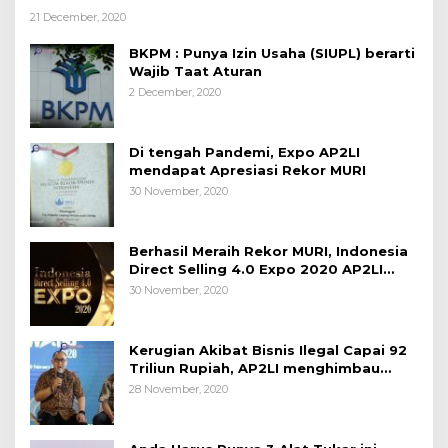
21 December, 2020
BKPM : Punya Izin Usaha (SIUPL) berarti
Wajib Taat Aturan
2 December, 2020
Di tengah Pandemi, Expo AP2LI
mendapat Apresiasi Rekor MURI
30 November, 2020
Berhasil Meraih Rekor MURI, Indonesia
Direct Selling 4.0 Expo 2020 AP2LI
berakhir sangat memuaskan
30 November, 2020
Kerugian Akibat Bisnis Ilegal Capai 92
Triliun Rupiah, AP2LI menghimbau
masyarakat Waspada.
28 November, 2020