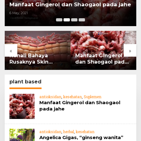
Manfaat Gingerol dan Shaogaol pada jahe
6 May, 2021
«
»
Kenali Bahaya
Manfaat Gingerol
Rusaknya Skin
dan Shaogaol pada
Barrier
jahe
plant based
antioksidan
,
kesehatan
,
Suplemen
Manfaat Gingerol dan Shaogaol
pada jahe
antioksidan
,
herbal
,
kesehatan
Angelica Gigas, “ginseng wanita”