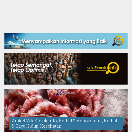
Artikel Yuk Simak Info
,
Herbal & Antioksidan
,
Herbal
& Gaya Hidup
,
Kesehatan