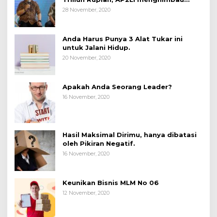
masyarakat Waspada.
28 November, 2020
Anda Harus Punya 3 Alat Tukar ini
untuk Jalani Hidup.
20 November, 2020
Apakah Anda Seorang Leader?
16 November, 2020
Hasil Maksimal Dirimu, hanya dibatasi
oleh Pikiran Negatif.
16 November, 2020
Keunikan Bisnis MLM No 06
12 November, 2020