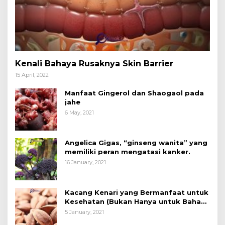
Kenali Bahaya Rusaknya Skin Barrier
15 April, 2022
Manfaat Gingerol dan Shaogaol pada
jahe
6 May, 2021
Angelica Gigas, “ginseng wanita” yang
memiliki peran mengatasi kanker.
16 January, 2021
Kacang Kenari yang Bermanfaat untuk
Kesehatan (Bukan Hanya untuk Bahan
Kue)
5 January, 2021