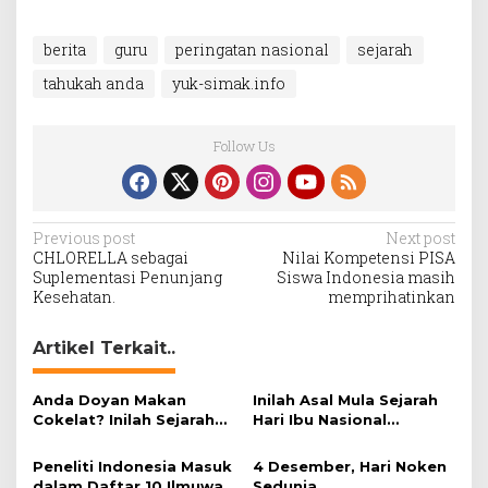
berita
guru
peringatan nasional
sejarah
tahukah anda
yuk-simak.info
Follow Us
Post
Previous post
Next post
CHLORELLA sebagai
Nilai Kompetensi PISA
navigation
Suplementasi Penunjang
Siswa Indonesia masih
Kesehatan.
memprihatinkan
Artikel Terkait..
Anda Doyan Makan
Inilah Asal Mula Sejarah
Cokelat? Inilah Sejarah
Hari Ibu Nasional
Awalnya Cokelat di
Diperingati tiap 22
Dunia
Desember
Peneliti Indonesia Masuk
4 Desember, Hari Noken
dalam Daftar 10 Ilmuwan
Sedunia