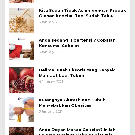
Kita Sudah Tidak Asing dengan Produk
Olahan Kedelai, Tapi Sudah Tahu
Manfaatnya untuk Kesehatan?
5 January, 2021
Anda sedang Hipertensi ? Cobalah
Konsumsi Cokelat.
5 January, 2021
Delima, Buah Eksotis Yang Banyak
Manfaat bagi Tubuh
4 January, 2021
Kurangnya Glutathione Tubuh
Menyebabkan Obesitas
3 January, 2021
Anda Doyan Makan Cokelat? Inilah