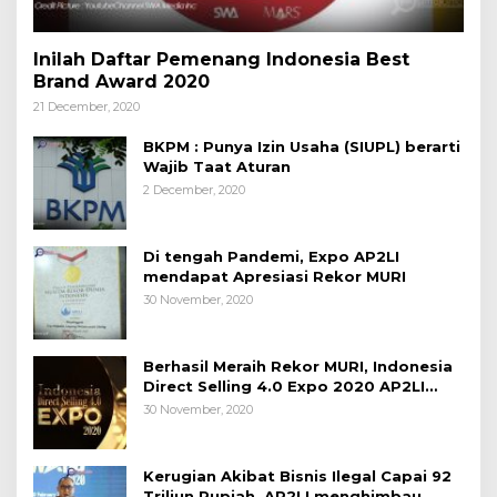
Inilah Daftar Pemenang Indonesia Best
Brand Award 2020
21 December, 2020
BKPM : Punya Izin Usaha (SIUPL) berarti
Wajib Taat Aturan
2 December, 2020
Di tengah Pandemi, Expo AP2LI
mendapat Apresiasi Rekor MURI
30 November, 2020
Berhasil Meraih Rekor MURI, Indonesia
Direct Selling 4.0 Expo 2020 AP2LI
berakhir sangat memuaskan
30 November, 2020
Kerugian Akibat Bisnis Ilegal Capai 92
Triliun Rupiah, AP2LI menghimbau