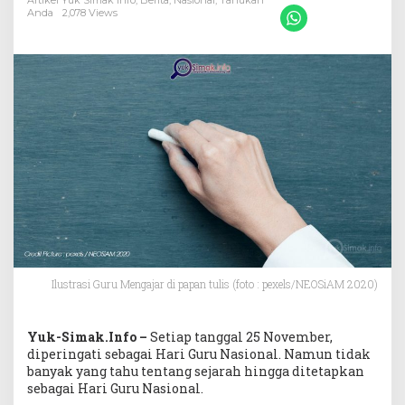
November
Artikel Yuk Simak Info
,
Berita
,
Nasional
,
Tahukah
Anda
2,078 Views
Ilustrasi Guru Mengajar di papan tulis (foto : pexels/NEOSiAM 2020)
Yuk-Simak.Info –
Setiap tanggal 25 November,
diperingati sebagai Hari Guru Nasional. Namun tidak
banyak yang tahu tentang sejarah hingga ditetapkan
sebagai Hari Guru Nasional.