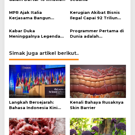
Berpengaruh di Dunia.
MPR Ajak Italia
Kerugian Akibat Bisnis
Kerjasama Bangun
Ilegal Capai 92 Triliun
Sirkuit F1 di Bali
Rupiah, AP2LI
menghimbau
Kabar Duka
Programmer Pertama di
masyarakat Waspada.
Meninggalnya Legenda
Dunia adalah
Sepak Bola Argentina,
PEREMPUAN ?
Diego Maradona.
Simak juga artikel berikut..
Langkah Bersejarah:
Kenali Bahaya Rusaknya
Bahasa Indonesia Kini
Skin Barrier
Bahasa Resmi di UNESCO