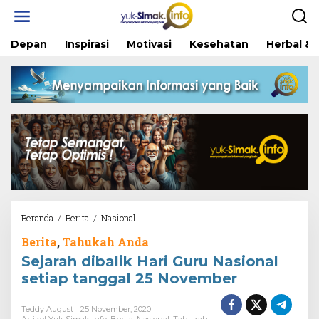
Skip
to
content
Depan
Inspirasi
Motivasi
Kesehatan
Herbal & 
Sejarah
Beranda
/
Berita
/
Nasional
dibalik
Berita
,
Tahukah Anda
Hari
Guru
Sejarah dibalik Hari Guru Nasional
Nasional
setiap tanggal 25 November
setiap
tanggal
25
Teddy August
25 November, 2020