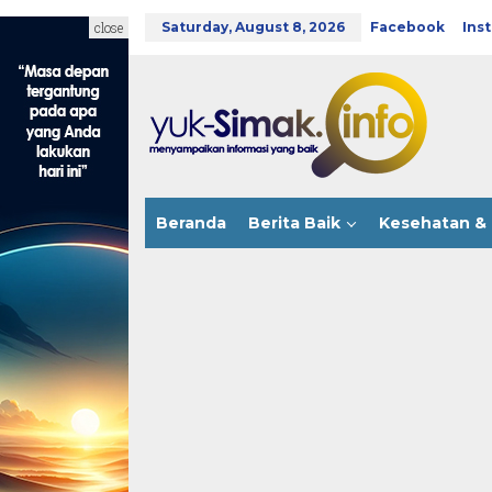
Skip
to
close
Saturday, August 8, 2026
Facebook
Ins
content
Beranda
Berita Baik
Kesehatan & 