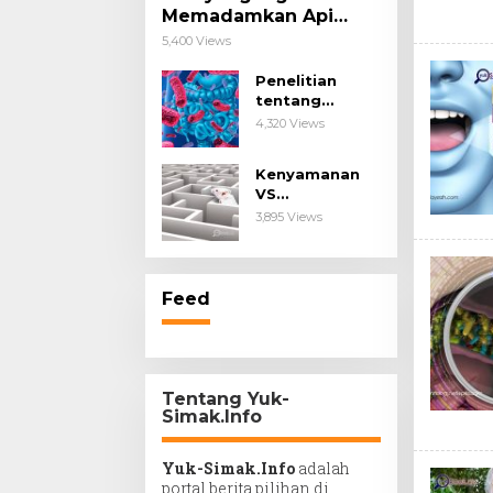
Memadamkan Api
Impianmu!
5,400 Views
Penelitian
tentang
Probiotik
4,320 Views
sebagai Terapi
untuk Kanker &
Kenyamanan
Penyakit
VS
Imunologis.
Kesengsaraan.
3,895 Views
Feed
Tentang Yuk-
Simak.Info
Yuk-Simak.Info
adalah
portal berita pilihan di