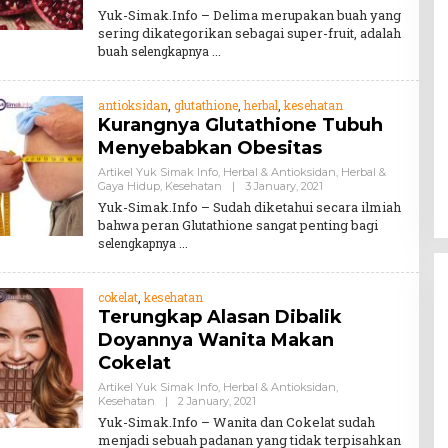
Teddy
Yuk-Simak.Info – Delima merupakan buah yang
August
sering dikategorikan sebagai super-fruit, adalah
buah
selengkapnya
antioksidan
,
glutathione
,
herbal
,
kesehatan
Kurangnya Glutathione Tubuh
Menyebabkan Obesitas
Artikel Yuk Simak Info
,
Herbal & Antioksidan
,
Herbal &
By
Gaya Hidup
,
Kesehatan
|
3 January, 2021
Teddy
Yuk-Simak.Info – Sudah diketahui secara ilmiah
August
bahwa peran Glutathione sangat penting bagi
selengkapnya
cokelat
,
kesehatan
Terungkap Alasan Dibalik
Doyannya Wanita Makan
Cokelat
Artikel Yuk Simak Info
,
Herbal & Antioksidan
,
By
Kesehatan
|
2 January, 2021
Teddy
Yuk-Simak.Info – Wanita dan Cokelat sudah
August
menjadi sebuah padanan yang tidak terpisahkan