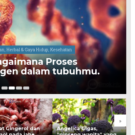
dan
,
Herbal & Gaya Hidup
,
Kesehatan
agaimana Proses
gen dalam tubuhmu.
18
»
at Gingerol dan
Angelica Gigas,
K
aol pada jahe
“ginseng wanita” yang
B