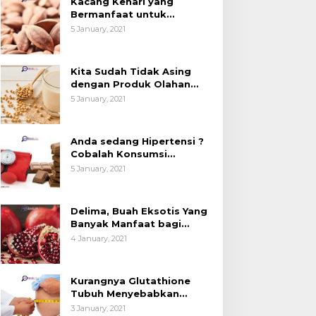
Kacang Kenari yang
esehatan (Bukan
Kedelai, Tapi Sudah
Bermanfaat untuk
anya untuk Bahan Kue)
Tahu Manfaatnya untuk
Kesehatan (Bukan Hanya
5 January, 2021
untuk Bahan Kue)
Kesehatan?
Kita Sudah Tidak Asing
dengan Produk Olahan
Kedelai, Tapi Sudah Tahu
5 January, 2021
Manfaatnya untuk
Kesehatan?
Anda sedang Hipertensi ?
Cobalah Konsumsi
Cokelat.
5 January, 2021
Delima, Buah Eksotis Yang
Banyak Manfaat bagi
Tubuh
4 January, 2021
Kurangnya Glutathione
Tubuh Menyebabkan
Obesitas
3 January, 2021