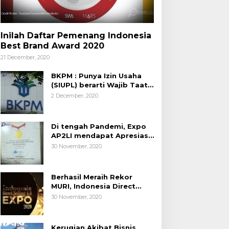
Inilah Daftar Pemenang Indonesia
Best Brand Award 2020
21 December, 2020
BKPM : Punya Izin Usaha
(SIUPL) berarti Wajib Taat
Aturan
2 December, 2020
Di tengah Pandemi, Expo
AP2LI mendapat Apresiasi
Rekor MURI
30 November, 2020
Berhasil Meraih Rekor
MURI, Indonesia Direct
Selling 4.0 Expo 2020
30 November, 2020
AP2LI berakhir sangat
memuaskan
Kerugian Akibat Bisnis