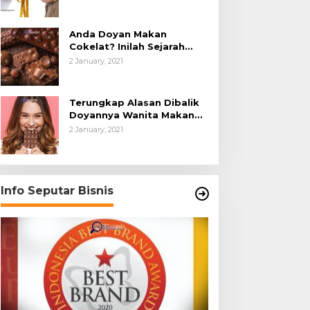
Anda Doyan Makan
Cokelat? Inilah Sejarah
Awalnya Cokelat di Dunia
2 January, 2021
Terungkap Alasan Dibalik
Doyannya Wanita Makan
Cokelat
2 January, 2021
Info Seputar Bisnis