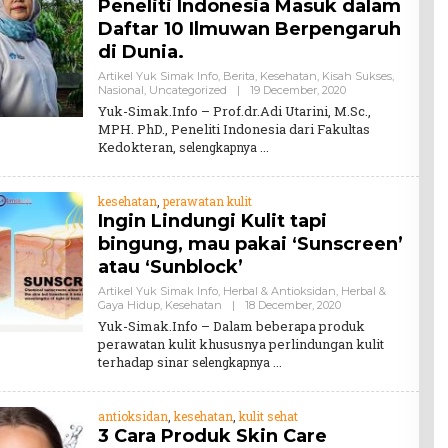
Peneliti Indonesia Masuk dalam
Daftar 10 Ilmuwan Berpengaruh
di Dunia.
Artikel Yuk Simak Info
,
Berita
,
Kesehatan
,
Kisah Sukses
,
By
Nasional
,
Uncategorized
|
19 December, 2020
Teddy
Yuk-Simak.Info – Prof.dr.Adi Utarini, M.Sc.,
August
MPH. PhD., Peneliti Indonesia dari Fakultas
Kedokteran,
selengkapnya
kesehatan
,
perawatan kulit
Ingin Lindungi Kulit tapi
bingung, mau pakai ‘Sunscreen’
atau ‘Sunblock’
Artikel Yuk Simak Info
,
Herbal & Antioksidan
,
Herbal &
By
Gaya Hidup
,
Kesehatan
|
18 December, 2020
Teddy
Yuk-Simak.Info – Dalam beberapa produk
August
perawatan kulit khususnya perlindungan kulit
terhadap sinar
selengkapnya
antioksidan
,
kesehatan
,
kulit sehat
3 Cara Produk Skin Care