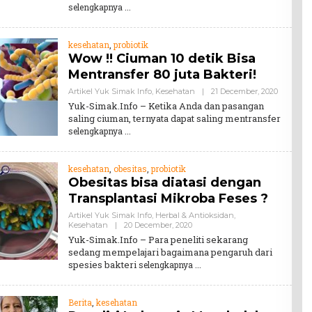
selengkapnya
kesehatan
,
probiotik
Wow !! Ciuman 10 detik Bisa
Mentransfer 80 juta Bakteri!
By
Artikel Yuk Simak Info
,
Kesehatan
|
21 December, 2020
Teddy
Yuk-Simak.Info – Ketika Anda dan pasangan
August
saling ciuman, ternyata dapat saling mentransfer
selengkapnya
kesehatan
,
obesitas
,
probiotik
Obesitas bisa diatasi dengan
Transplantasi Mikroba Feses ?
Artikel Yuk Simak Info
,
Herbal & Antioksidan
,
By
Kesehatan
|
20 December, 2020
Teddy
Yuk-Simak.Info – Para peneliti sekarang
August
sedang mempelajari bagaimana pengaruh dari
spesies bakteri
selengkapnya
Berita
,
kesehatan