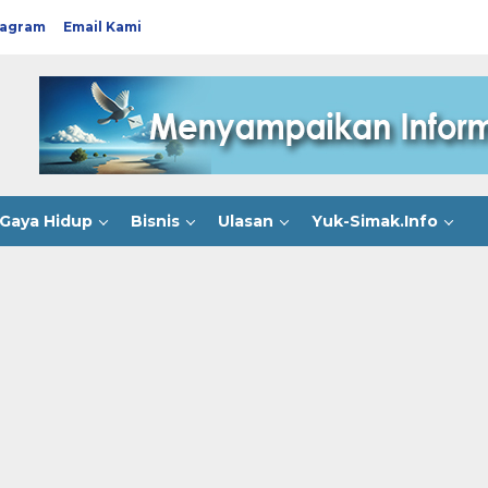
tagram
Email Kami
Gaya Hidup
Bisnis
Ulasan
Yuk-Simak.Info