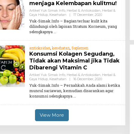
menjaga Kelembapan kulitmu!
Artikel Yuk Simak Info
,
Herbal & Antioksidan
,
Herbal &
By
Gaya Hidup
,
Kesehatan
|
17 December, 2020
Teddy
Yuk-Simak.Info – Bagian terluar kulit kita
August
dilindungi oleh lapisan Stratum Korneum, yang
selengkapnya
antioksidan
,
kesehatan
,
Suplemen
Konsumsi Kolagen Segudang,
Tidak akan Maksimal jika Tidak
Dibarengi Vitamin C
Artikel Yuk Simak Info
,
Herbal & Antioksidan
,
Herbal &
By
Gaya Hidup
,
Kesehatan
|
16 December, 2020
Teddy
Yuk-Simak.Info – Pernahkah Anda alami ketika
August
muncul sariawan, kemudian disarankan agar
konsumsi
selengkapnya
View More