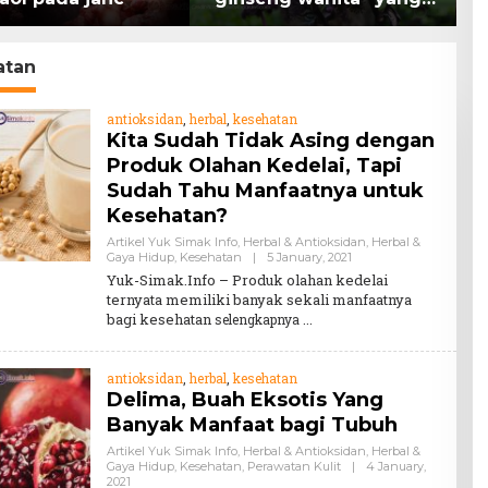
memiliki peran
K
mengatasi kanker.
H
atan
antioksidan
,
herbal
,
kesehatan
Kita Sudah Tidak Asing dengan
Produk Olahan Kedelai, Tapi
Sudah Tahu Manfaatnya untuk
Kesehatan?
Artikel Yuk Simak Info
,
Herbal & Antioksidan
,
Herbal &
By
Gaya Hidup
,
Kesehatan
|
5 January, 2021
Teddy
Yuk-Simak.Info – Produk olahan kedelai
August
ternyata memiliki banyak sekali manfaatnya
bagi kesehatan
selengkapnya
antioksidan
,
herbal
,
kesehatan
Delima, Buah Eksotis Yang
Banyak Manfaat bagi Tubuh
Artikel Yuk Simak Info
,
Herbal & Antioksidan
,
Herbal &
Gaya Hidup
,
Kesehatan
,
Perawatan Kulit
|
4 January,
By
2021