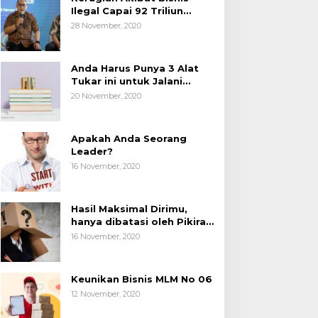
Ilegal Capai 92 Triliun
Rupiah, AP2LI menghimbau
28 November, 2020
masyarakat Waspada.
Anda Harus Punya 3 Alat
Tukar ini untuk Jalani
Hidup.
20 November, 2020
Apakah Anda Seorang
Leader?
16 November, 2020
Hasil Maksimal Dirimu,
hanya dibatasi oleh Pikiran
Negatif.
16 November, 2020
Keunikan Bisnis MLM No 06
12 November, 2020