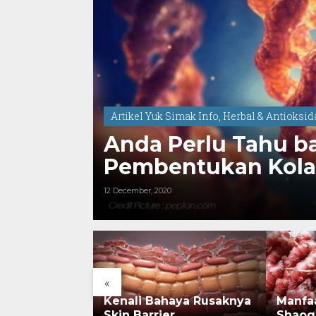
Artikel Yuk Simak Info
,
Herbal & Antioksi
Sangat
Anda Perlu Tahu b
 pada
Pembentukan Kola
12 December, 2020
«
rsejarah:
Kenali Bahaya Rusaknya
Manfa
onesia Kini
Skin Barrier
Shaog